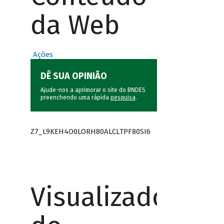
da Web
Ações
DÊ SUA OPINIÃO
Ajude-nos a aprimorar o site do BNDES
preenchendo uma rápida
pesquisa
.
Z7_L9KEH4O0LORH80ALCLTPF80SI6
Visualizador