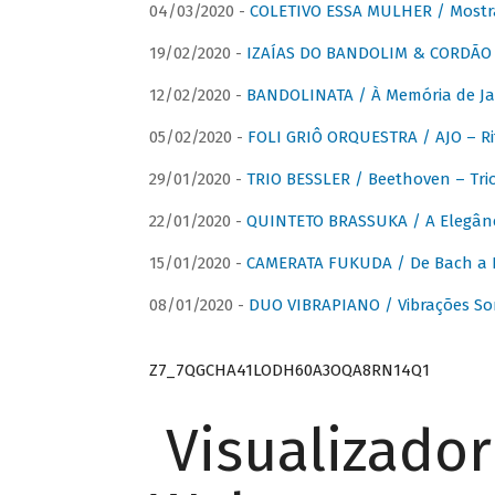
04/03/2020 -
COLETIVO ESSA MULHER / Mostr
19/02/2020 -
IZAÍAS DO BANDOLIM & CORDÃO A
12/02/2020 -
BANDOLINATA / À Memória de J
05/02/2020 -
FOLI GRIÔ ORQUESTRA / AJO – R
29/01/2020 -
TRIO BESSLER / Beethoven – Tri
22/01/2020 -
QUINTETO BRASSUKA / A Elegânc
15/01/2020 -
CAMERATA FUKUDA / De Bach a Br
08/01/2020 -
DUO VIBRAPIANO / Vibrações So
Z7_7QGCHA41LODH60A3OQA8RN14Q1
Visualizado