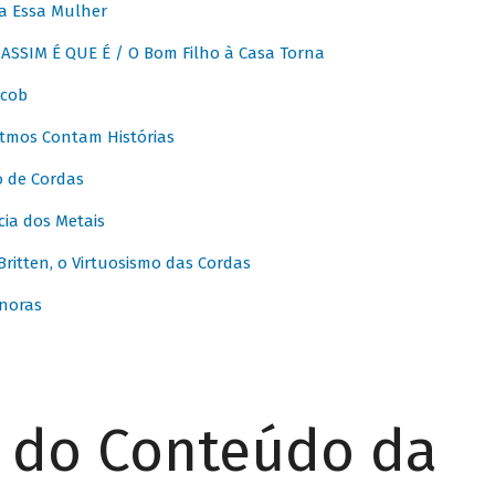
a Essa Mulher
SSIM É QUE É / O Bom Filho à Casa Torna
acob
itmos Contam Histórias
o de Cordas
ia dos Metais
itten, o Virtuosismo das Cordas
noras
r do Conteúdo da