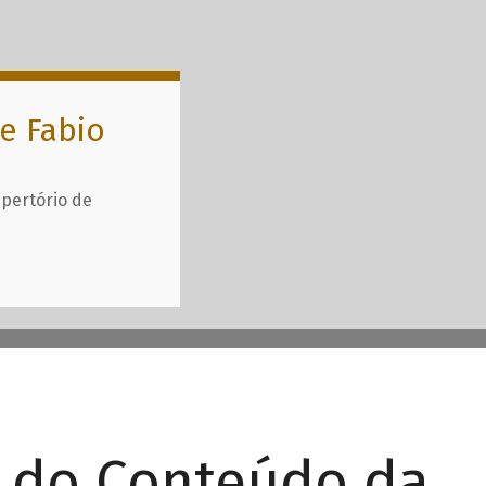
e Fabio
epertório de
r do Conteúdo da