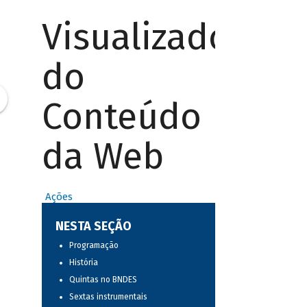
Visualizador
do
Conteúdo
da Web
Ações
NESTA SEÇÃO
Programação
História
Quintas no BNDES
Sextas instrumentais