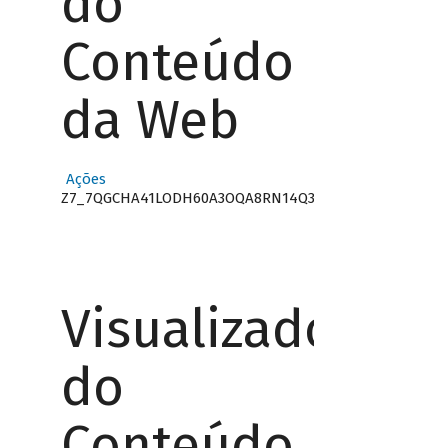
do
Conteúdo
da Web
Ações
Z7_7QGCHA41LODH60A3OQA8RN14Q3
Visualizador
do
Conteúdo