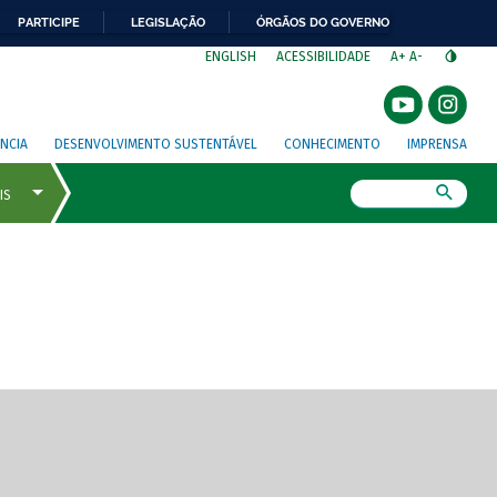
PARTICIPE
LEGISLAÇÃO
ÓRGÃOS DO GOVERNO
⁣
ENGLISH
ACESSIBILIDADE
A+
A-
NCIA
DESENVOLVIMENTO SUSTENTÁVEL
CONHECIMENTO
IMPRENSA
Busca
gem de tela