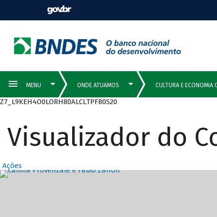
Z7_L9KEH4O0LORH80ALCLTPF80S20
Visualizador do 
Ações
Destaques Prin