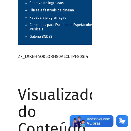
Reserva de ingressos
Filmes e festivais de cinema
Receba a programação
Concursos para Escolha de Espetáculos
Musicais
Galeria BNDES
Z7_L9KEH4O0LORH80ALCLTPF80SI4
Visualizador
do
Conteúdo