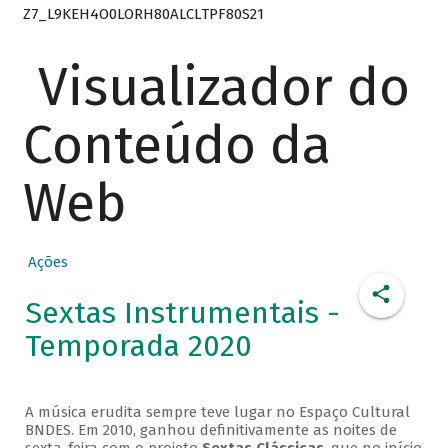
Z7_L9KEH4O0LORH80ALCLTPF80S21
Visualizador do
Conteúdo da
Web
Ações
Sextas Instrumentais -
Temporada 2020
A música erudita sempre teve lugar no Espaço Cultural
BNDES. Em 2010, ganhou definitivamente as noites de