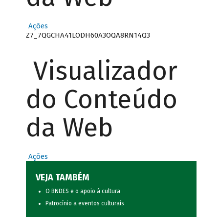
Ações
Z7_7QGCHA41LODH60A3OQA8RN14Q3
Visualizador
do Conteúdo
da Web
Ações
VEJA TAMBÉM
O BNDES e o apoio à cultura
Patrocínio a eventos culturais