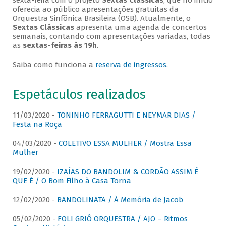
sexta-feira com o projeto
Sextas Clássicas
, que no início
oferecia ao público apresentações gratuitas da
Orquestra Sinfônica Brasileira (OSB). Atualmente, o
Sextas Clássicas
apresenta uma agenda de concertos
semanais, contando com apresentações variadas, todas
as
sextas-feiras às 19h
.
Saiba como funciona a
reserva de ingressos
.
Espetáculos realizados
11/03/2020 -
TONINHO FERRAGUTTI E NEYMAR DIAS /
Festa na Roça
04/03/2020 -
COLETIVO ESSA MULHER / Mostra Essa
Mulher
19/02/2020 -
IZAÍAS DO BANDOLIM & CORDÃO ASSIM É
QUE É / O Bom Filho à Casa Torna
12/02/2020 -
BANDOLINATA / À Memória de Jacob
05/02/2020 -
FOLI GRIÔ ORQUESTRA / AJO – Ritmos