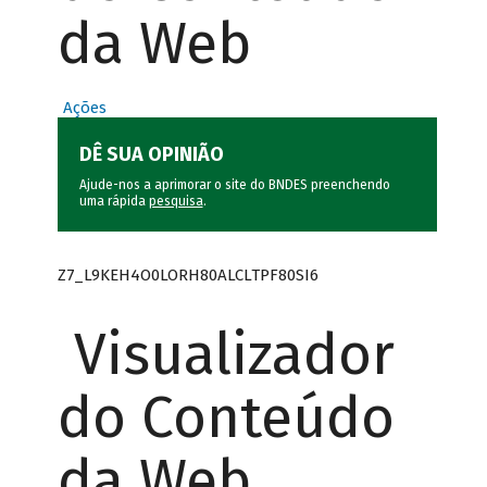
da Web
Ações
DÊ SUA OPINIÃO
Ajude-nos a aprimorar o site do BNDES preenchendo
uma rápida
pesquisa
.
Z7_L9KEH4O0LORH80ALCLTPF80SI6
Visualizador
do Conteúdo
da Web