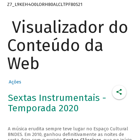
Z7_L9KEH4O0LORH80ALCLTPF80S21
Visualizador do
Conteúdo da
Web
Ações
Sextas Instrumentais -
Temporada 2020
A música erudita sempre teve lugar no Espaço Cultural
BNDES. Em 2010, ganhou definitivamente as noites de