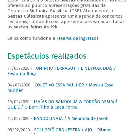
sexta-feira com o projeto
Sextas Clássicas
, que no início
oferecia ao público apresentações gratuitas da
Orquestra Sinfônica Brasileira (OSB). Atualmente, o
Sextas Clássicas
apresenta uma agenda de concertos
semanais, contando com apresentações variadas, todas
as
sextas-feiras às 19h
.
Saiba como funciona a
reserva de ingressos
.
Espetáculos realizados
11/03/2020 -
TONINHO FERRAGUTTI E NEYMAR DIAS /
Festa na Roça
04/03/2020 -
COLETIVO ESSA MULHER / Mostra Essa
Mulher
19/02/2020 -
IZAÍAS DO BANDOLIM & CORDÃO ASSIM É
QUE É / O Bom Filho à Casa Torna
12/02/2020 -
BANDOLINATA / À Memória de Jacob
05/02/2020 -
FOLI GRIÔ ORQUESTRA / AJO – Ritmos