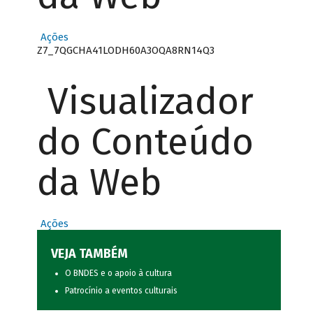
Ações
Z7_7QGCHA41LODH60A3OQA8RN14Q3
Visualizador
do Conteúdo
da Web
Ações
VEJA TAMBÉM
O BNDES e o apoio à cultura
Patrocínio a eventos culturais