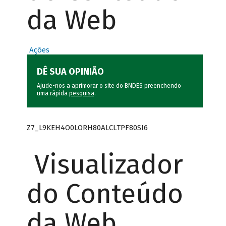
da Web
Ações
DÊ SUA OPINIÃO
Ajude-nos a aprimorar o site do BNDES preenchendo
uma rápida
pesquisa
.
Z7_L9KEH4O0LORH80ALCLTPF80SI6
Visualizador
do Conteúdo
da Web