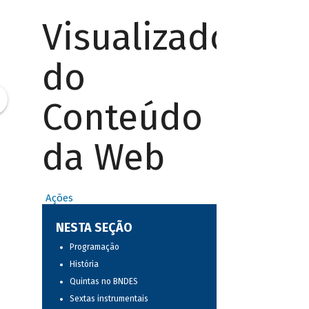
Visualizador
do
Conteúdo
da Web
Ações
NESTA SEÇÃO
Programação
História
Quintas no BNDES
Sextas instrumentais