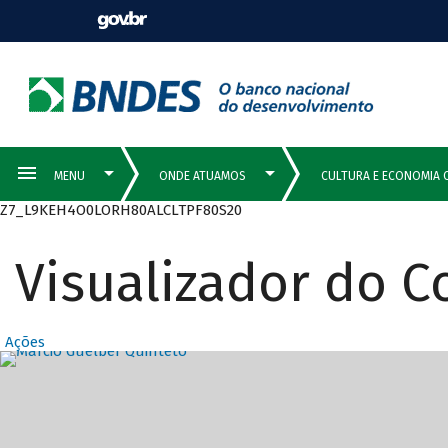
Z7_L9KEH4O0LORH80ALCLTPF80S20
Visualizador do 
Ações
Destaques Prin