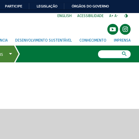
PARTICIPE
LEGISLAÇÃO
ÓRGÃOS DO GOVERNO
⁣
ENGLISH
ACESSIBILIDADE
A+
A-
NCIA
DESENVOLVIMENTO SUSTENTÁVEL
CONHECIMENTO
IMPRENSA
Busca
gem de tela