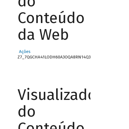
do
Conteúdo
da Web
Ações
Z7_7QGCHA41LODH60A3OQA8RN14Q3
Visualizador
do
Conteúdo