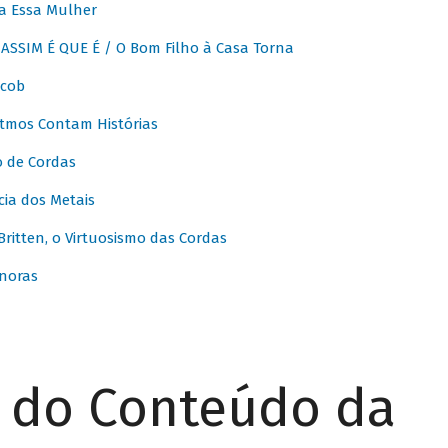
a Essa Mulher
SSIM É QUE É / O Bom Filho à Casa Torna
acob
itmos Contam Histórias
o de Cordas
ia dos Metais
itten, o Virtuosismo das Cordas
noras
r do Conteúdo da