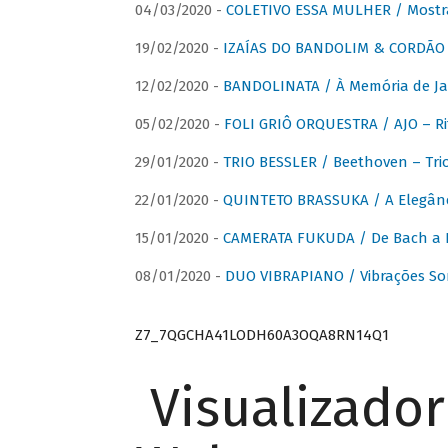
04/03/2020 -
COLETIVO ESSA MULHER / Mostr
19/02/2020 -
IZAÍAS DO BANDOLIM & CORDÃO A
12/02/2020 -
BANDOLINATA / À Memória de J
05/02/2020 -
FOLI GRIÔ ORQUESTRA / AJO – R
29/01/2020 -
TRIO BESSLER / Beethoven – Tri
22/01/2020 -
QUINTETO BRASSUKA / A Elegânc
15/01/2020 -
CAMERATA FUKUDA / De Bach a Br
08/01/2020 -
DUO VIBRAPIANO / Vibrações So
Z7_7QGCHA41LODH60A3OQA8RN14Q1
Visualizado