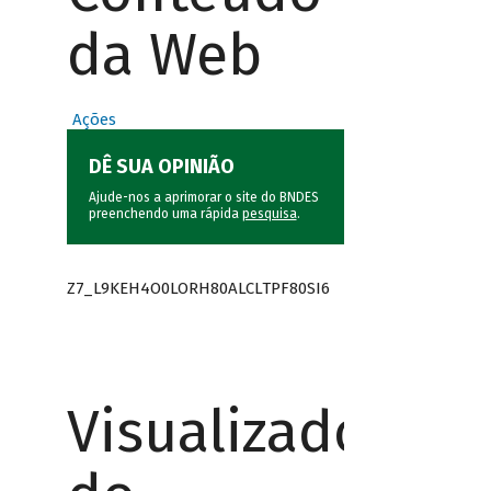
da Web
Ações
DÊ SUA OPINIÃO
Ajude-nos a aprimorar o site do BNDES
preenchendo uma rápida
pesquisa
.
Z7_L9KEH4O0LORH80ALCLTPF80SI6
Visualizador