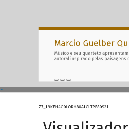
Marcio Guelber Qu
Músico e seu quarteto apresentam
autoral inspirado pelas paisagens 
Z7_L9KEH4O0LORH80ALCLTPF80S21
Visualizado