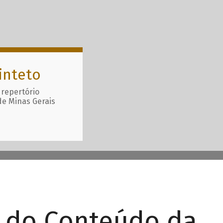
inteto
 repertório
de Minas Gerais
r do Conteúdo da