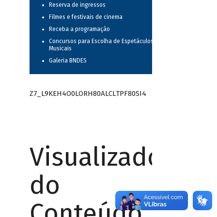
Reserva de ingressos
Filmes e festivais de cinema
Receba a programação
Concursos para Escolha de Espetáculos
Musicais
Galeria BNDES
Z7_L9KEH4O0LORH80ALCLTPF80SI4
Visualizador
do
Conteúdo