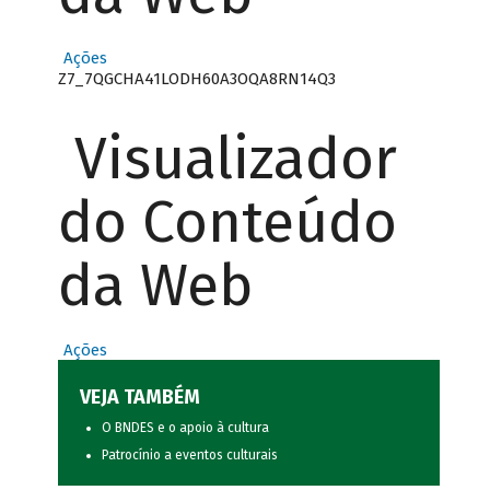
Ações
Z7_7QGCHA41LODH60A3OQA8RN14Q3
Visualizador
do Conteúdo
da Web
Ações
VEJA TAMBÉM
O BNDES e o apoio à cultura
Patrocínio a eventos culturais