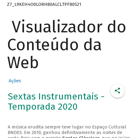
Z7_L9KEH4O0LORH80ALCLTPF80S21
Visualizador do
Conteúdo da
Web
Ações
Sextas Instrumentais -
Temporada 2020
A música erudita sempre teve lugar no Espaço Cultural
BNDES. Em 2010, ganhou definitivamente as noites de