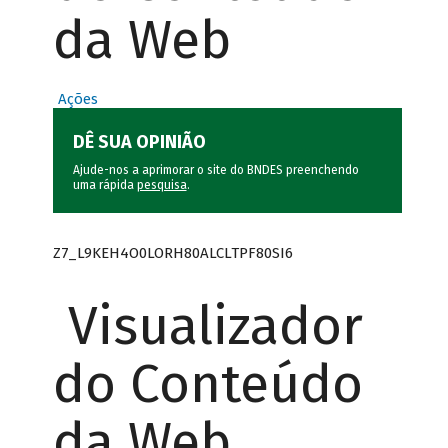
da Web
Ações
DÊ SUA OPINIÃO
Ajude-nos a aprimorar o site do BNDES preenchendo
uma rápida
pesquisa
.
Z7_L9KEH4O0LORH80ALCLTPF80SI6
Visualizador
do Conteúdo
da Web