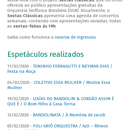
sexta-feira com o projeto
Sextas Clássicas
, que no início
oferecia ao público apresentações gratuitas da
Orquestra Sinfônica Brasileira (OSB). Atualmente, o
Sextas Clássicas
apresenta uma agenda de concertos
semanais, contando com apresentações variadas, todas
as
sextas-feiras às 19h
.
Saiba como funciona a
reserva de ingressos
.
Espetáculos realizados
11/03/2020 -
TONINHO FERRAGUTTI E NEYMAR DIAS /
Festa na Roça
04/03/2020 -
COLETIVO ESSA MULHER / Mostra Essa
Mulher
19/02/2020 -
IZAÍAS DO BANDOLIM & CORDÃO ASSIM É
QUE É / O Bom Filho à Casa Torna
12/02/2020 -
BANDOLINATA / À Memória de Jacob
05/02/2020 -
FOLI GRIÔ ORQUESTRA / AJO – Ritmos