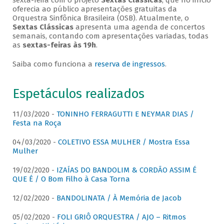
sexta-feira com o projeto
Sextas Clássicas
, que no início
oferecia ao público apresentações gratuitas da
Orquestra Sinfônica Brasileira (OSB). Atualmente, o
Sextas Clássicas
apresenta uma agenda de concertos
semanais, contando com apresentações variadas, todas
as
sextas-feiras às 19h
.
Saiba como funciona a
reserva de ingressos
.
Espetáculos realizados
11/03/2020 -
TONINHO FERRAGUTTI E NEYMAR DIAS /
Festa na Roça
04/03/2020 -
COLETIVO ESSA MULHER / Mostra Essa
Mulher
19/02/2020 -
IZAÍAS DO BANDOLIM & CORDÃO ASSIM É
QUE É / O Bom Filho à Casa Torna
12/02/2020 -
BANDOLINATA / À Memória de Jacob
05/02/2020 -
FOLI GRIÔ ORQUESTRA / AJO – Ritmos