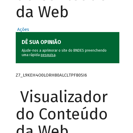
da Web
Ações
DÊ SUA OPINIÃO
Ajude-nos a aprimorar o site do BNDES preenchendo
uma rápida
pesquisa
.
Z7_L9KEH4O0LORH80ALCLTPF80SI6
Visualizador
do Conteúdo
da Web