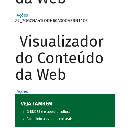
Ações
Z7_7QGCHA41LODH60A3OQA8RN14Q3
Visualizador
do Conteúdo
da Web
Ações
VEJA TAMBÉM
O BNDES e o apoio à cultura
Patrocínio a eventos culturais