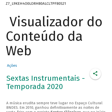
Z7_L9KEH4O0LORH80ALCLTPF80S21
Visualizador do
Conteúdo da
Web
Ações
Sextas Instrumentais -
Temporada 2020
A música erudita sempre teve lugar no Espaço Cultural
BNDES. Em 2010, ganhou definitivamente as noites de