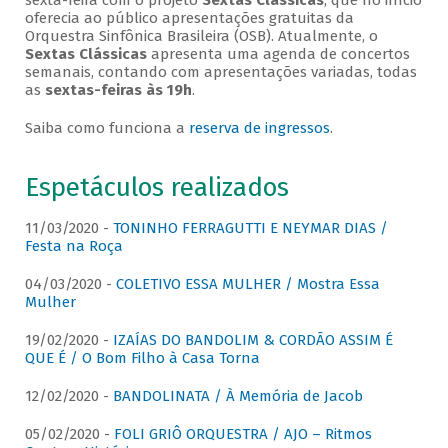
sexta-feira com o projeto
Sextas Clássicas
, que no início
oferecia ao público apresentações gratuitas da
Orquestra Sinfônica Brasileira (OSB). Atualmente, o
Sextas Clássicas
apresenta uma agenda de concertos
semanais, contando com apresentações variadas, todas
as
sextas-feiras às 19h
.
Saiba como funciona a
reserva de ingressos
.
Espetáculos realizados
11/03/2020 -
TONINHO FERRAGUTTI E NEYMAR DIAS /
Festa na Roça
04/03/2020 -
COLETIVO ESSA MULHER / Mostra Essa
Mulher
19/02/2020 -
IZAÍAS DO BANDOLIM & CORDÃO ASSIM É
QUE É / O Bom Filho à Casa Torna
12/02/2020 -
BANDOLINATA / À Memória de Jacob
05/02/2020 -
FOLI GRIÔ ORQUESTRA / AJO – Ritmos