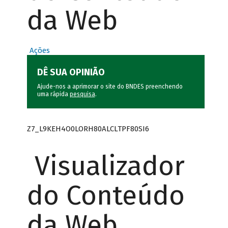
da Web
Ações
DÊ SUA OPINIÃO
Ajude-nos a aprimorar o site do BNDES preenchendo
uma rápida
pesquisa
.
Z7_L9KEH4O0LORH80ALCLTPF80SI6
Visualizador
do Conteúdo
da Web