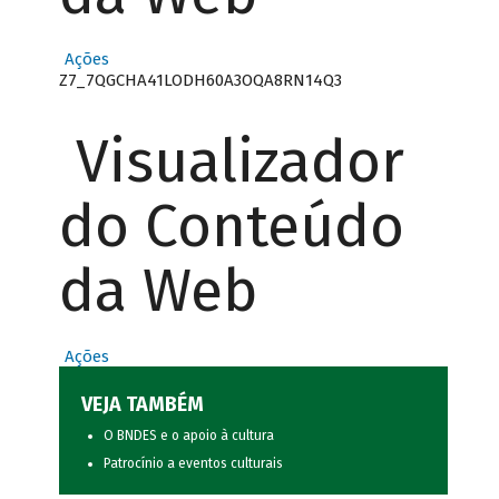
Ações
Z7_7QGCHA41LODH60A3OQA8RN14Q3
Visualizador
do Conteúdo
da Web
Ações
VEJA TAMBÉM
O BNDES e o apoio à cultura
Patrocínio a eventos culturais