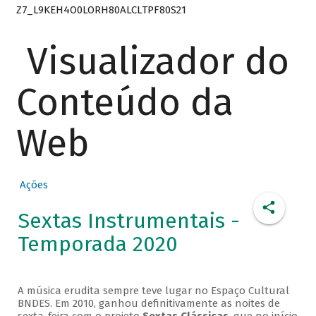
Z7_L9KEH4O0LORH80ALCLTPF80S21
Visualizador do
Conteúdo da
Web
Ações
Sextas Instrumentais -
Temporada 2020
A música erudita sempre teve lugar no Espaço Cultural
BNDES. Em 2010, ganhou definitivamente as noites de