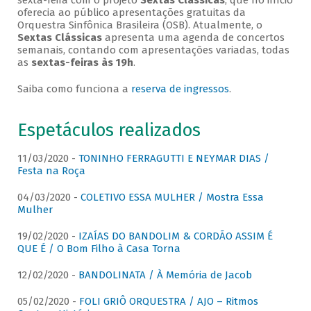
sexta-feira com o projeto
Sextas Clássicas
, que no início
oferecia ao público apresentações gratuitas da
Orquestra Sinfônica Brasileira (OSB). Atualmente, o
Sextas Clássicas
apresenta uma agenda de concertos
semanais, contando com apresentações variadas, todas
as
sextas-feiras às 19h
.
Saiba como funciona a
reserva de ingressos
.
Espetáculos realizados
11/03/2020 -
TONINHO FERRAGUTTI E NEYMAR DIAS /
Festa na Roça
04/03/2020 -
COLETIVO ESSA MULHER / Mostra Essa
Mulher
19/02/2020 -
IZAÍAS DO BANDOLIM & CORDÃO ASSIM É
QUE É / O Bom Filho à Casa Torna
12/02/2020 -
BANDOLINATA / À Memória de Jacob
05/02/2020 -
FOLI GRIÔ ORQUESTRA / AJO – Ritmos