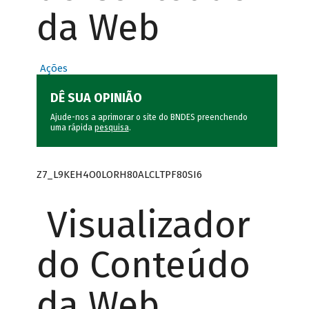
da Web
Ações
DÊ SUA OPINIÃO
Ajude-nos a aprimorar o site do BNDES preenchendo
uma rápida
pesquisa
.
Z7_L9KEH4O0LORH80ALCLTPF80SI6
Visualizador
do Conteúdo
da Web