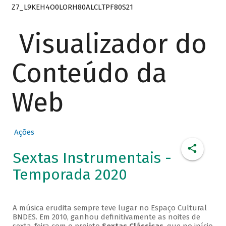
Z7_L9KEH4O0LORH80ALCLTPF80S21
Visualizador do
Conteúdo da
Web
Ações
Sextas Instrumentais -
Temporada 2020
A música erudita sempre teve lugar no Espaço Cultural
BNDES. Em 2010, ganhou definitivamente as noites de