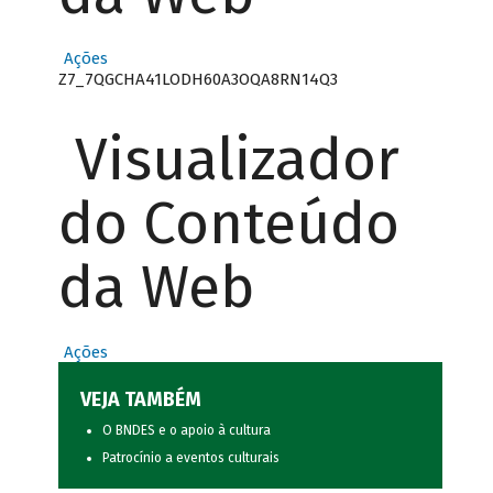
Ações
Z7_7QGCHA41LODH60A3OQA8RN14Q3
Visualizador
do Conteúdo
da Web
Ações
VEJA TAMBÉM
O BNDES e o apoio à cultura
Patrocínio a eventos culturais