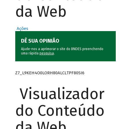
da Web
Ações
DÊ SUA OPINIÃO
Ajude-nos a aprimorar o site do BNDES preenchendo
uma rápida
pesquisa
.
Z7_L9KEH4O0LORH80ALCLTPF80SI6
Visualizador
do Conteúdo
da Web