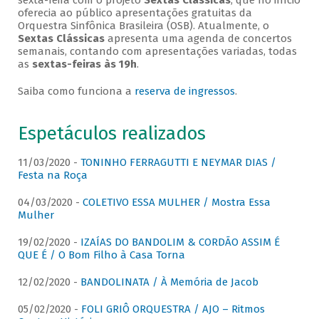
sexta-feira com o projeto
Sextas Clássicas
, que no início
oferecia ao público apresentações gratuitas da
Orquestra Sinfônica Brasileira (OSB). Atualmente, o
Sextas Clássicas
apresenta uma agenda de concertos
semanais, contando com apresentações variadas, todas
as
sextas-feiras às 19h
.
Saiba como funciona a
reserva de ingressos
.
Espetáculos realizados
11/03/2020 -
TONINHO FERRAGUTTI E NEYMAR DIAS /
Festa na Roça
04/03/2020 -
COLETIVO ESSA MULHER / Mostra Essa
Mulher
19/02/2020 -
IZAÍAS DO BANDOLIM & CORDÃO ASSIM É
QUE É / O Bom Filho à Casa Torna
12/02/2020 -
BANDOLINATA / À Memória de Jacob
05/02/2020 -
FOLI GRIÔ ORQUESTRA / AJO – Ritmos