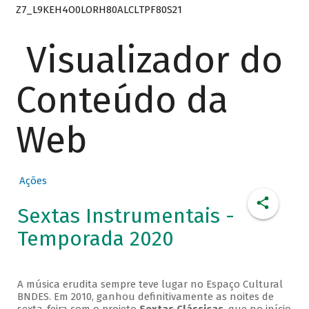
Z7_L9KEH4O0LORH80ALCLTPF80S21
Visualizador do
Conteúdo da
Web
Ações
Sextas Instrumentais -
Temporada 2020
A música erudita sempre teve lugar no Espaço Cultural
BNDES. Em 2010, ganhou definitivamente as noites de