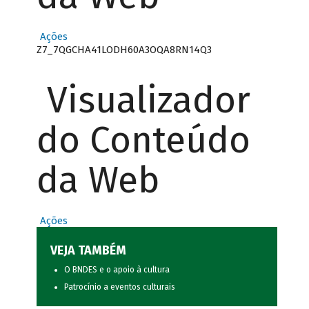
Ações
Z7_7QGCHA41LODH60A3OQA8RN14Q3
Visualizador
do Conteúdo
da Web
Ações
VEJA TAMBÉM
O BNDES e o apoio à cultura
Patrocínio a eventos culturais