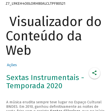
Z7_L9KEH4O0LORH80ALCLTPF80S21
Visualizador do
Conteúdo da
Web
Ações
Sextas Instrumentais -
Temporada 2020
A música erudita sempre teve lugar no Espaço Cultural
BNDES. Em 2010, ganhou definitivamente as noites de