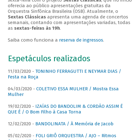
sexta-feira com o projeto
Sextas Clássicas
, que no início
oferecia ao público apresentações gratuitas da
Orquestra Sinfônica Brasileira (OSB). Atualmente, o
Sextas Clássicas
apresenta uma agenda de concertos
semanais, contando com apresentações variadas, todas
as
sextas-feiras às 19h
.
Saiba como funciona a
reserva de ingressos
.
Espetáculos realizados
11/03/2020 -
TONINHO FERRAGUTTI E NEYMAR DIAS /
Festa na Roça
04/03/2020 -
COLETIVO ESSA MULHER / Mostra Essa
Mulher
19/02/2020 -
IZAÍAS DO BANDOLIM & CORDÃO ASSIM É
QUE É / O Bom Filho à Casa Torna
12/02/2020 -
BANDOLINATA / À Memória de Jacob
05/02/2020 -
FOLI GRIÔ ORQUESTRA / AJO – Ritmos