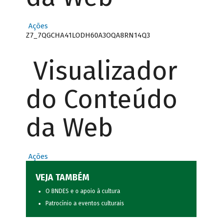
Ações
Z7_7QGCHA41LODH60A3OQA8RN14Q3
Visualizador
do Conteúdo
da Web
Ações
VEJA TAMBÉM
O BNDES e o apoio à cultura
Patrocínio a eventos culturais