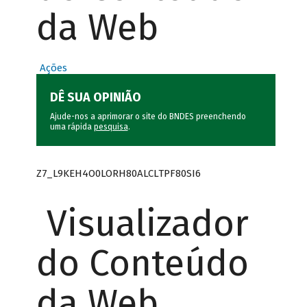
da Web
Ações
DÊ SUA OPINIÃO
Ajude-nos a aprimorar o site do BNDES preenchendo
uma rápida
pesquisa
.
Z7_L9KEH4O0LORH80ALCLTPF80SI6
Visualizador
do Conteúdo
da Web