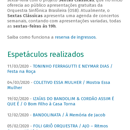
sexta-feira com o projeto
Sextas Clássicas
, que no início
oferecia ao público apresentações gratuitas da
Orquestra Sinfônica Brasileira (OSB). Atualmente, o
Sextas Clássicas
apresenta uma agenda de concertos
semanais, contando com apresentações variadas, todas
as
sextas-feiras às 19h
.
Saiba como funciona a
reserva de ingressos
.
Espetáculos realizados
11/03/2020 -
TONINHO FERRAGUTTI E NEYMAR DIAS /
Festa na Roça
04/03/2020 -
COLETIVO ESSA MULHER / Mostra Essa
Mulher
19/02/2020 -
IZAÍAS DO BANDOLIM & CORDÃO ASSIM É
QUE É / O Bom Filho à Casa Torna
12/02/2020 -
BANDOLINATA / À Memória de Jacob
05/02/2020 -
FOLI GRIÔ ORQUESTRA / AJO – Ritmos