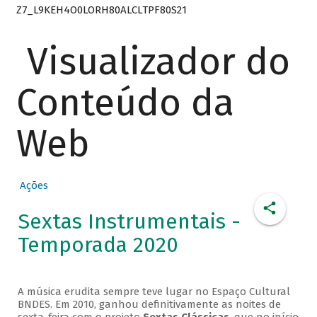
Z7_L9KEH4O0LORH80ALCLTPF80S21
Visualizador do
Conteúdo da
Web
Ações
Sextas Instrumentais -
Temporada 2020
A música erudita sempre teve lugar no Espaço Cultural
BNDES. Em 2010, ganhou definitivamente as noites de