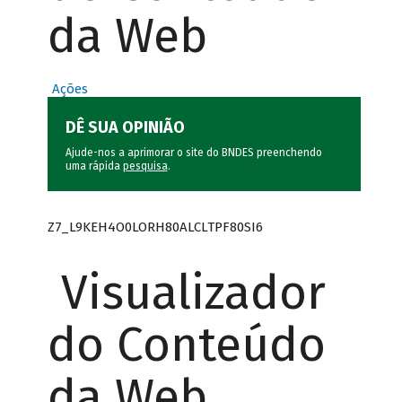
da Web
Ações
DÊ SUA OPINIÃO
Ajude-nos a aprimorar o site do BNDES preenchendo
uma rápida
pesquisa
.
Z7_L9KEH4O0LORH80ALCLTPF80SI6
Visualizador
do Conteúdo
da Web