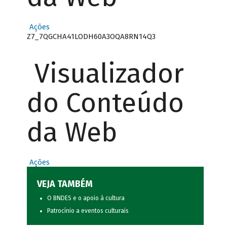
Ações
Z7_7QGCHA41LODH60A3OQA8RN14Q3
Visualizador
do Conteúdo
da Web
Ações
VEJA TAMBÉM
O BNDES e o apoio à cultura
Patrocínio a eventos culturais