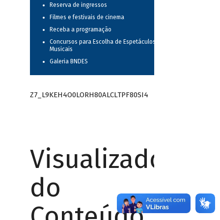
Reserva de ingressos
Filmes e festivais de cinema
Receba a programação
Concursos para Escolha de Espetáculos
Musicais
Galeria BNDES
Z7_L9KEH4O0LORH80ALCLTPF80SI4
Visualizador
do
Conteúdo