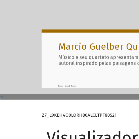
Marcio Guelber Qu
Músico e seu quarteto apresentam
autoral inspirado pelas paisagens 
Z7_L9KEH4O0LORH80ALCLTPF80S21
Visualizado