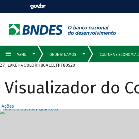
Z7_L9KEH4O0LORH80ALCLTPF80S20
Visualizador do 
Ações
Destaques Prin