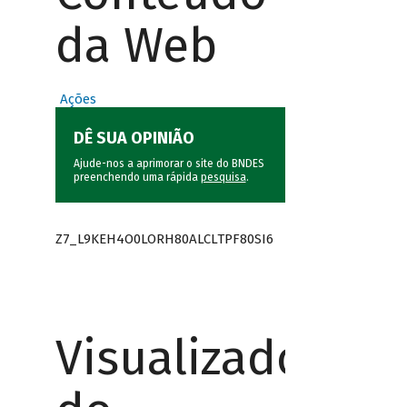
da Web
Ações
DÊ SUA OPINIÃO
Ajude-nos a aprimorar o site do BNDES
preenchendo uma rápida
pesquisa
.
Z7_L9KEH4O0LORH80ALCLTPF80SI6
Visualizador