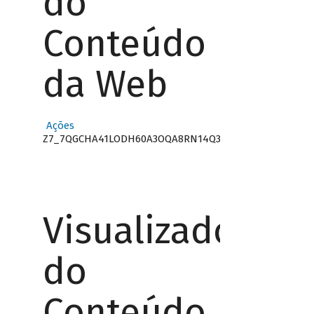
do
Conteúdo
da Web
Ações
Z7_7QGCHA41LODH60A3OQA8RN14Q3
Visualizador
do
Conteúdo