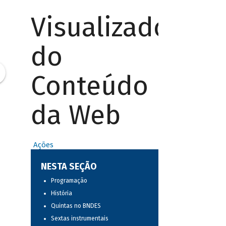
Visualizador
do
Conteúdo
da Web
Ações
NESTA SEÇÃO
Programação
História
Quintas no BNDES
Sextas instrumentais