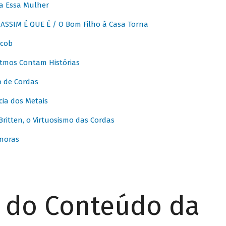
a Essa Mulher
SSIM É QUE É / O Bom Filho à Casa Torna
acob
itmos Contam Histórias
o de Cordas
ia dos Metais
itten, o Virtuosismo das Cordas
noras
r do Conteúdo da