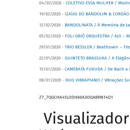
04/03/2020 -
COLETIVO ESSA MULHER / Mostr
19/02/2020 -
IZAÍAS DO BANDOLIM & CORDÃO A
12/02/2020 -
BANDOLINATA / À Memória de J
05/02/2020 -
FOLI GRIÔ ORQUESTRA / AJO – R
29/01/2020 -
TRIO BESSLER / Beethoven – Tri
22/01/2020 -
QUINTETO BRASSUKA / A Elegânc
15/01/2020 -
CAMERATA FUKUDA / De Bach a Br
08/01/2020 -
DUO VIBRAPIANO / Vibrações So
Z7_7QGCHA41LODH60A3OQA8RN14Q1
Visualizado