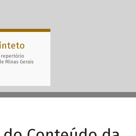
inteto
 repertório
de Minas Gerais
r do Conteúdo da