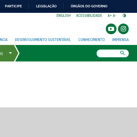
PARTICIPE
LEGISLAÇÃO
ÓRGÃOS DO GOVERNO
⁣
ENGLISH
ACESSIBILIDADE
A+
A-
NCIA
DESENVOLVIMENTO SUSTENTÁVEL
CONHECIMENTO
IMPRENSA
Busca
gem de tela