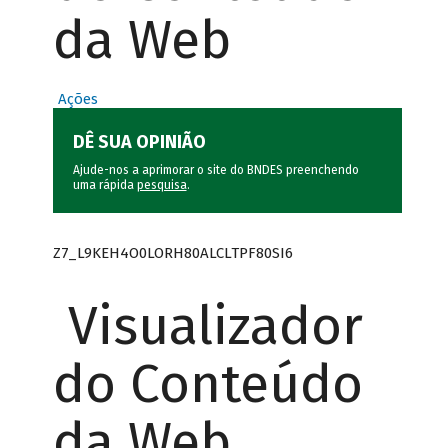
da Web
Ações
DÊ SUA OPINIÃO
Ajude-nos a aprimorar o site do BNDES preenchendo
uma rápida
pesquisa
.
Z7_L9KEH4O0LORH80ALCLTPF80SI6
Visualizador
do Conteúdo
da Web