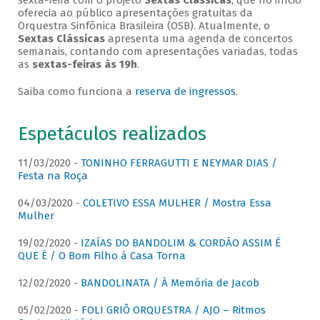
sexta-feira com o projeto
Sextas Clássicas
, que no início
oferecia ao público apresentações gratuitas da
Orquestra Sinfônica Brasileira (OSB). Atualmente, o
Sextas Clássicas
apresenta uma agenda de concertos
semanais, contando com apresentações variadas, todas
as
sextas-feiras às 19h
.
Saiba como funciona a
reserva de ingressos
.
Espetáculos realizados
11/03/2020 -
TONINHO FERRAGUTTI E NEYMAR DIAS /
Festa na Roça
04/03/2020 -
COLETIVO ESSA MULHER / Mostra Essa
Mulher
19/02/2020 -
IZAÍAS DO BANDOLIM & CORDÃO ASSIM É
QUE É / O Bom Filho à Casa Torna
12/02/2020 -
BANDOLINATA / À Memória de Jacob
05/02/2020 -
FOLI GRIÔ ORQUESTRA / AJO – Ritmos