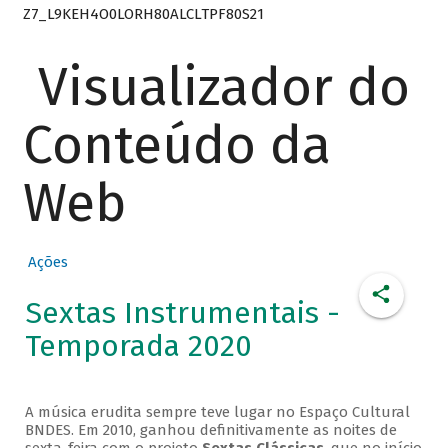
Z7_L9KEH4O0LORH80ALCLTPF80S21
Visualizador do
Conteúdo da
Web
Ações
Sextas Instrumentais -
Temporada 2020
A música erudita sempre teve lugar no Espaço Cultural
BNDES. Em 2010, ganhou definitivamente as noites de