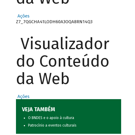
Ações
Z7_7QGCHA41LODH60A3OQA8RN14Q3
Visualizador
do Conteúdo
da Web
Ações
VEJA TAMBÉM
O BNDES e o apoio à cultura
Patrocínio a eventos culturais