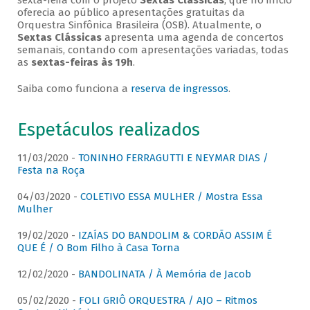
sexta-feira com o projeto
Sextas Clássicas
, que no início
oferecia ao público apresentações gratuitas da
Orquestra Sinfônica Brasileira (OSB). Atualmente, o
Sextas Clássicas
apresenta uma agenda de concertos
semanais, contando com apresentações variadas, todas
as
sextas-feiras às 19h
.
Saiba como funciona a
reserva de ingressos
.
Espetáculos realizados
11/03/2020 -
TONINHO FERRAGUTTI E NEYMAR DIAS /
Festa na Roça
04/03/2020 -
COLETIVO ESSA MULHER / Mostra Essa
Mulher
19/02/2020 -
IZAÍAS DO BANDOLIM & CORDÃO ASSIM É
QUE É / O Bom Filho à Casa Torna
12/02/2020 -
BANDOLINATA / À Memória de Jacob
05/02/2020 -
FOLI GRIÔ ORQUESTRA / AJO – Ritmos