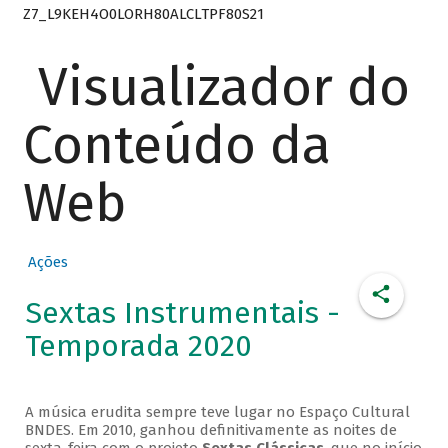
Z7_L9KEH4O0LORH80ALCLTPF80S21
Visualizador do
Conteúdo da
Web
Ações
Sextas Instrumentais -
Temporada 2020
A música erudita sempre teve lugar no Espaço Cultural
BNDES. Em 2010, ganhou definitivamente as noites de