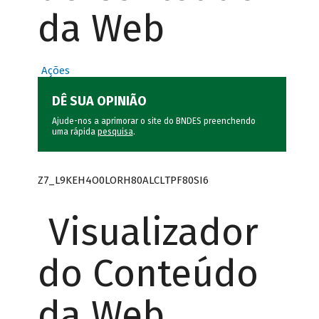
da Web
Ações
DÊ SUA OPINIÃO
Ajude-nos a aprimorar o site do BNDES preenchendo
uma rápida
pesquisa
.
Z7_L9KEH4O0LORH80ALCLTPF80SI6
Visualizador
do Conteúdo
da Web