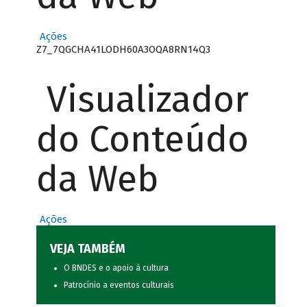
Ações
Z7_7QGCHA41LODH60A3OQA8RN14Q3
Visualizador
do Conteúdo
da Web
Ações
VEJA TAMBÉM
O BNDES e o apoio à cultura
Patrocínio a eventos culturais