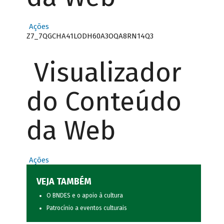
Ações
Z7_7QGCHA41LODH60A3OQA8RN14Q3
Visualizador
do Conteúdo
da Web
Ações
VEJA TAMBÉM
O BNDES e o apoio à cultura
Patrocínio a eventos culturais