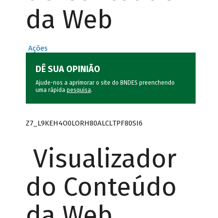
da Web
Ações
DÊ SUA OPINIÃO
Ajude-nos a aprimorar o site do BNDES preenchendo
uma rápida
pesquisa
.
Z7_L9KEH4O0LORH80ALCLTPF80SI6
Visualizador
do Conteúdo
da Web