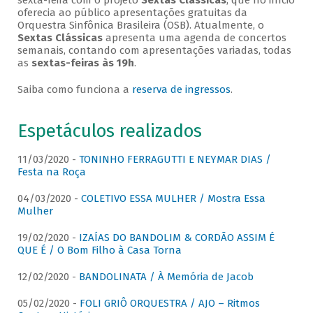
sexta-feira com o projeto
Sextas Clássicas
, que no início
oferecia ao público apresentações gratuitas da
Orquestra Sinfônica Brasileira (OSB). Atualmente, o
Sextas Clássicas
apresenta uma agenda de concertos
semanais, contando com apresentações variadas, todas
as
sextas-feiras às 19h
.
Saiba como funciona a
reserva de ingressos
.
Espetáculos realizados
11/03/2020 -
TONINHO FERRAGUTTI E NEYMAR DIAS /
Festa na Roça
04/03/2020 -
COLETIVO ESSA MULHER / Mostra Essa
Mulher
19/02/2020 -
IZAÍAS DO BANDOLIM & CORDÃO ASSIM É
QUE É / O Bom Filho à Casa Torna
12/02/2020 -
BANDOLINATA / À Memória de Jacob
05/02/2020 -
FOLI GRIÔ ORQUESTRA / AJO – Ritmos