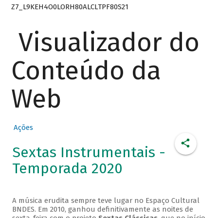
Z7_L9KEH4O0LORH80ALCLTPF80S21
Visualizador do
Conteúdo da
Web
Ações
Sextas Instrumentais -
Temporada 2020
A música erudita sempre teve lugar no Espaço Cultural
BNDES. Em 2010, ganhou definitivamente as noites de