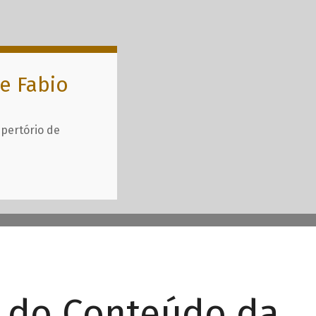
e Fabio
epertório de
r do Conteúdo da