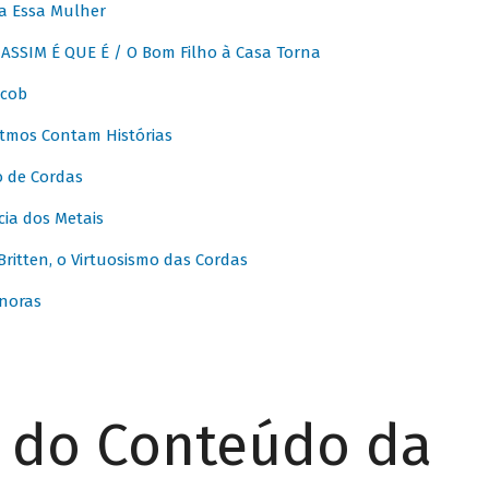
a Essa Mulher
SSIM É QUE É / O Bom Filho à Casa Torna
acob
itmos Contam Histórias
o de Cordas
ia dos Metais
itten, o Virtuosismo das Cordas
noras
r do Conteúdo da