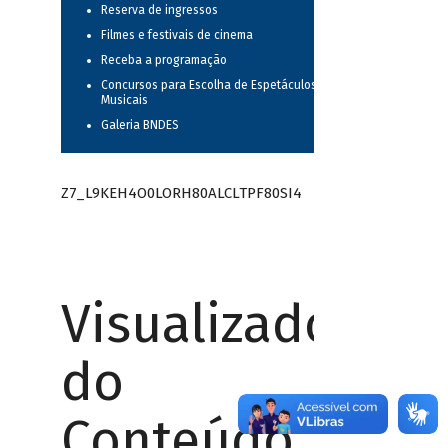
Reserva de ingressos
Filmes e festivais de cinema
Receba a programação
Concursos para Escolha de Espetáculos
Musicais
Galeria BNDES
Z7_L9KEH4O0LORH80ALCLTPF80SI4
Visualizador
do
Conteúdo