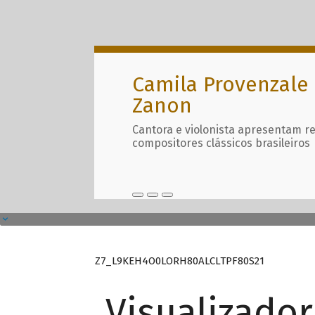
Camila Provenzale 
Zanon
Cantora e violonista apresentam r
compositores clássicos brasileiros
Z7_L9KEH4O0LORH80ALCLTPF80S21
Visualizado