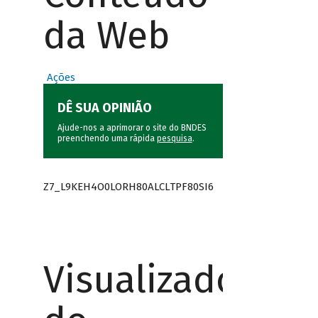
da Web
Ações
DÊ SUA OPINIÃO
Ajude-nos a aprimorar o site do BNDES
preenchendo uma rápida
pesquisa
.
Z7_L9KEH4O0LORH80ALCLTPF80SI6
Visualizador