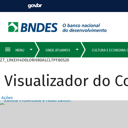
Z7_L9KEH4O0LORH80ALCLTPF80S20
Visualizador do 
Ações
Destaques Prin