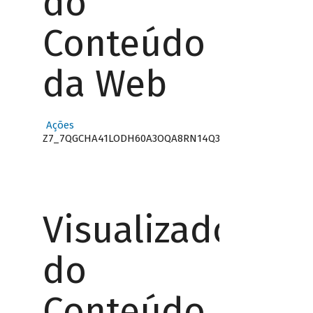
do
Conteúdo
da Web
Ações
Z7_7QGCHA41LODH60A3OQA8RN14Q3
Visualizador
do
Conteúdo