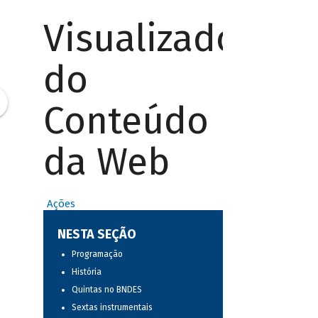
Visualizador
do
Conteúdo
da Web
Ações
NESTA SEÇÃO
Programação
História
Quintas no BNDES
Sextas instrumentais