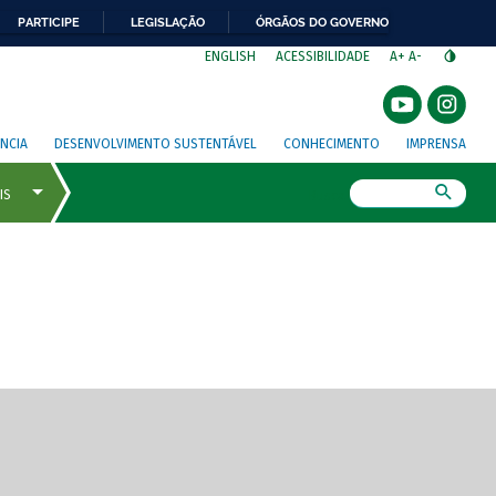
PARTICIPE
LEGISLAÇÃO
ÓRGÃOS DO GOVERNO
⁣
ENGLISH
ACESSIBILIDADE
A+
A-
NCIA
DESENVOLVIMENTO SUSTENTÁVEL
CONHECIMENTO
IMPRENSA
Busca
gem de tela