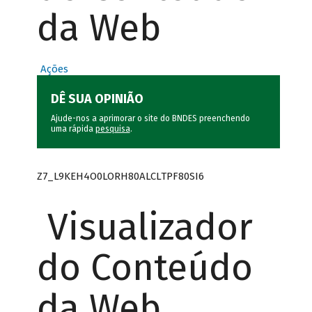
da Web
Ações
DÊ SUA OPINIÃO
Ajude-nos a aprimorar o site do BNDES preenchendo
uma rápida
pesquisa
.
Z7_L9KEH4O0LORH80ALCLTPF80SI6
Visualizador
do Conteúdo
da Web