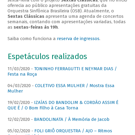
sexta-feira com o projeto
Sextas Clássicas
, que no início
oferecia ao público apresentações gratuitas da
Orquestra Sinfônica Brasileira (OSB). Atualmente, o
Sextas Clássicas
apresenta uma agenda de concertos
semanais, contando com apresentações variadas, todas
as
sextas-feiras às 19h
.
Saiba como funciona a
reserva de ingressos
.
Espetáculos realizados
11/03/2020 -
TONINHO FERRAGUTTI E NEYMAR DIAS /
Festa na Roça
04/03/2020 -
COLETIVO ESSA MULHER / Mostra Essa
Mulher
19/02/2020 -
IZAÍAS DO BANDOLIM & CORDÃO ASSIM É
QUE É / O Bom Filho à Casa Torna
12/02/2020 -
BANDOLINATA / À Memória de Jacob
05/02/2020 -
FOLI GRIÔ ORQUESTRA / AJO – Ritmos