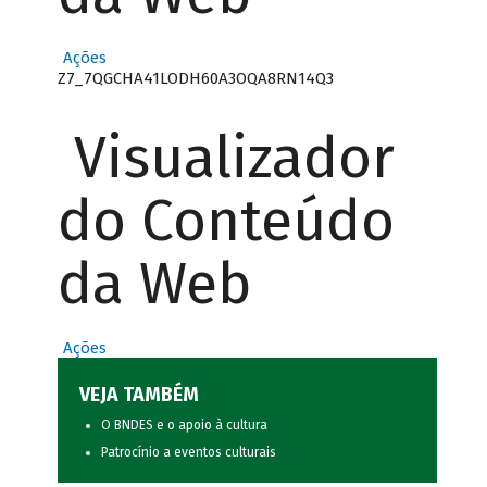
Ações
Z7_7QGCHA41LODH60A3OQA8RN14Q3
Visualizador
do Conteúdo
da Web
Ações
VEJA TAMBÉM
O BNDES e o apoio à cultura
Patrocínio a eventos culturais