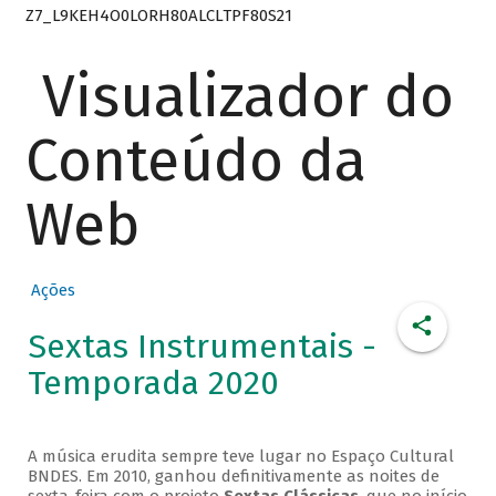
Z7_L9KEH4O0LORH80ALCLTPF80S21
Visualizador do
Conteúdo da
Web
Ações
Sextas Instrumentais -
Temporada 2020
A música erudita sempre teve lugar no Espaço Cultural
BNDES. Em 2010, ganhou definitivamente as noites de