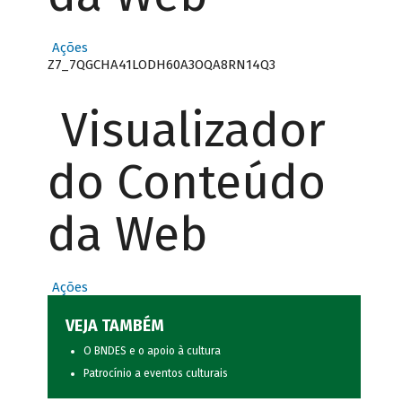
Ações
Z7_7QGCHA41LODH60A3OQA8RN14Q3
Visualizador
do Conteúdo
da Web
Ações
VEJA TAMBÉM
O BNDES e o apoio à cultura
Patrocínio a eventos culturais