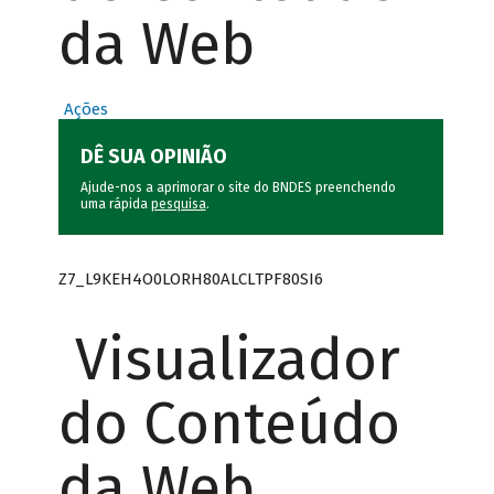
da Web
Ações
DÊ SUA OPINIÃO
Ajude-nos a aprimorar o site do BNDES preenchendo
uma rápida
pesquisa
.
Z7_L9KEH4O0LORH80ALCLTPF80SI6
Visualizador
do Conteúdo
da Web