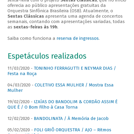
sexta-feira com o projeto
Sextas Clássicas
, que no início
oferecia ao público apresentações gratuitas da
Orquestra Sinfônica Brasileira (OSB). Atualmente, o
Sextas Clássicas
apresenta uma agenda de concertos
semanais, contando com apresentações variadas, todas
as
sextas-feiras às 19h
.
Saiba como funciona a
reserva de ingressos
.
Espetáculos realizados
11/03/2020 -
TONINHO FERRAGUTTI E NEYMAR DIAS /
Festa na Roça
04/03/2020 -
COLETIVO ESSA MULHER / Mostra Essa
Mulher
19/02/2020 -
IZAÍAS DO BANDOLIM & CORDÃO ASSIM É
QUE É / O Bom Filho à Casa Torna
12/02/2020 -
BANDOLINATA / À Memória de Jacob
05/02/2020 -
FOLI GRIÔ ORQUESTRA / AJO – Ritmos