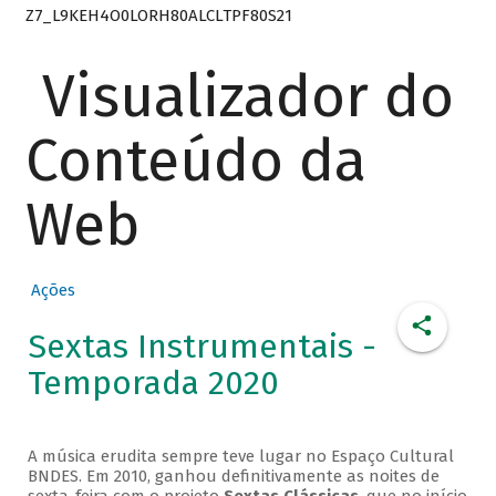
Z7_L9KEH4O0LORH80ALCLTPF80S21
Visualizador do
Conteúdo da
Web
Ações
Sextas Instrumentais -
Temporada 2020
A música erudita sempre teve lugar no Espaço Cultural
BNDES. Em 2010, ganhou definitivamente as noites de