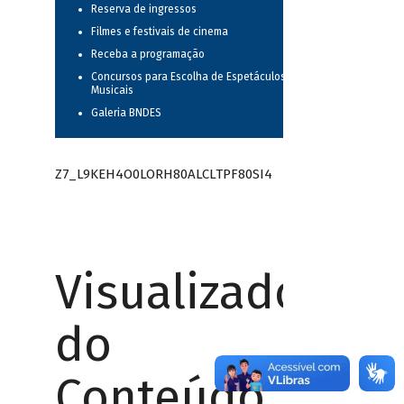
Reserva de ingressos
Filmes e festivais de cinema
Receba a programação
Concursos para Escolha de Espetáculos
Musicais
Galeria BNDES
Z7_L9KEH4O0LORH80ALCLTPF80SI4
Visualizador
do
Conteúdo