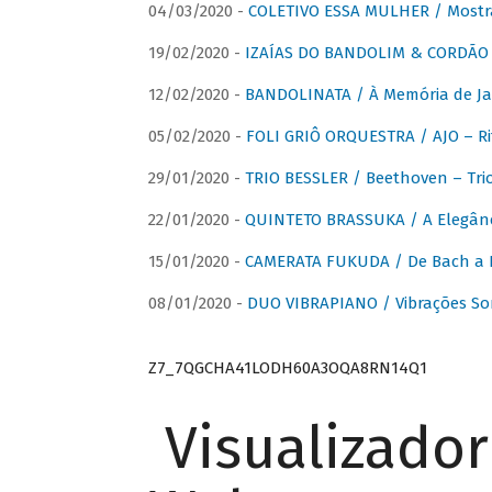
04/03/2020 -
COLETIVO ESSA MULHER / Mostr
19/02/2020 -
IZAÍAS DO BANDOLIM & CORDÃO A
12/02/2020 -
BANDOLINATA / À Memória de J
05/02/2020 -
FOLI GRIÔ ORQUESTRA / AJO – R
29/01/2020 -
TRIO BESSLER / Beethoven – Tri
22/01/2020 -
QUINTETO BRASSUKA / A Elegânc
15/01/2020 -
CAMERATA FUKUDA / De Bach a Br
08/01/2020 -
DUO VIBRAPIANO / Vibrações So
Z7_7QGCHA41LODH60A3OQA8RN14Q1
Visualizado