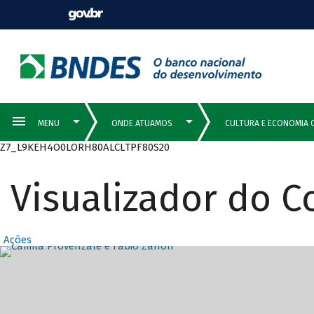
Z7_L9KEH4O0LORH80ALCLTPF80S20
Visualizador do 
Ações
Destaques Prin