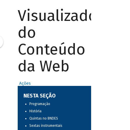
Visualizador
do
Conteúdo
da Web
Ações
NESTA SEÇÃO
Programação
História
Quintas no BNDES
Sextas instrumentais