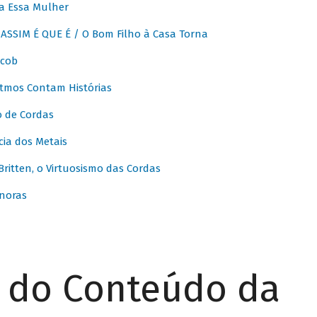
a Essa Mulher
SSIM É QUE É / O Bom Filho à Casa Torna
acob
itmos Contam Histórias
o de Cordas
ia dos Metais
itten, o Virtuosismo das Cordas
noras
r do Conteúdo da