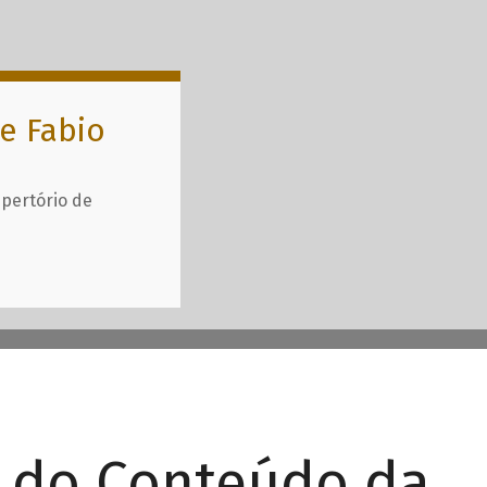
e Fabio
epertório de
r do Conteúdo da