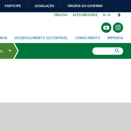
PARTICIPE
LEGISLAÇÃO
ÓRGÃOS DO GOVERNO
⁣
ENGLISH
ACESSIBILIDADE
A+
A-
NCIA
DESENVOLVIMENTO SUSTENTÁVEL
CONHECIMENTO
IMPRENSA
Busca
gem de tela