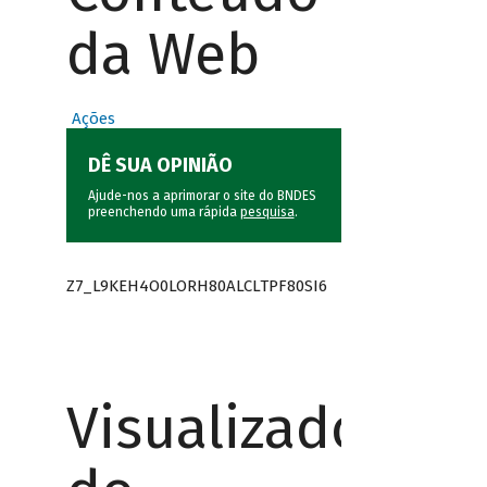
da Web
Ações
DÊ SUA OPINIÃO
Ajude-nos a aprimorar o site do BNDES
preenchendo uma rápida
pesquisa
.
Z7_L9KEH4O0LORH80ALCLTPF80SI6
Visualizador