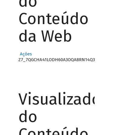
do
Conteúdo
da Web
Ações
Z7_7QGCHA41LODH60A3OQA8RN14Q3
Visualizador
do
Conteúdo