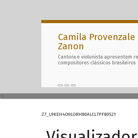
Camila Provenzale 
Zanon
Cantora e violonista apresentam r
compositores clássicos brasileiros
Z7_L9KEH4O0LORH80ALCLTPF80S21
Visualizado