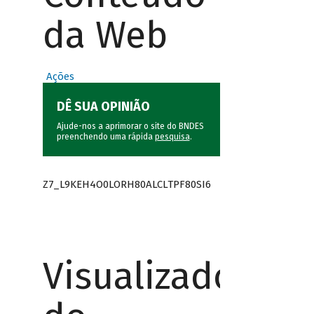
da Web
Ações
DÊ SUA OPINIÃO
Ajude-nos a aprimorar o site do BNDES
preenchendo uma rápida
pesquisa
.
Z7_L9KEH4O0LORH80ALCLTPF80SI6
Visualizador