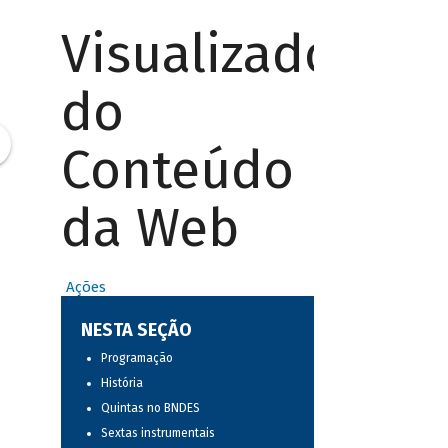
Visualizador
do
Conteúdo
da Web
Ações
NESTA SEÇÃO
Programação
História
Quintas no BNDES
Sextas instrumentais