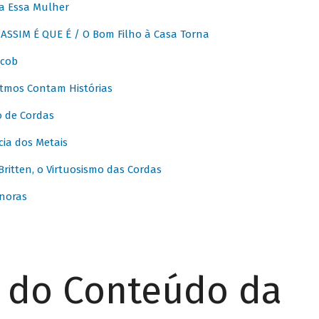
a Essa Mulher
SSIM É QUE É / O Bom Filho à Casa Torna
acob
itmos Contam Histórias
o de Cordas
ia dos Metais
itten, o Virtuosismo das Cordas
noras
r do Conteúdo da