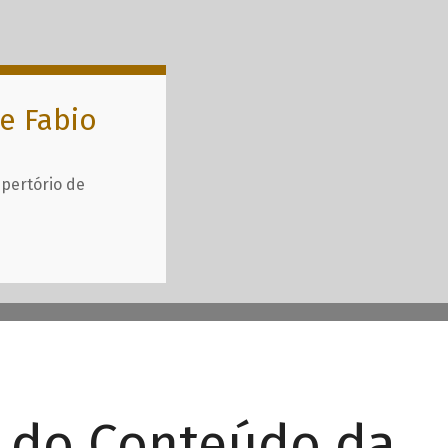
e Fabio
epertório de
r do Conteúdo da