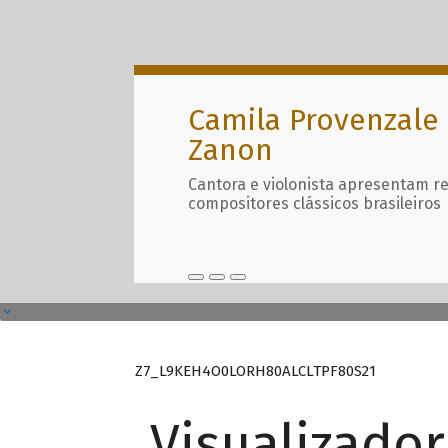
Camila Provenzale 
Zanon
Cantora e violonista apresentam r
compositores clássicos brasileiros
Z7_L9KEH4O0LORH80ALCLTPF80S21
Visualizado