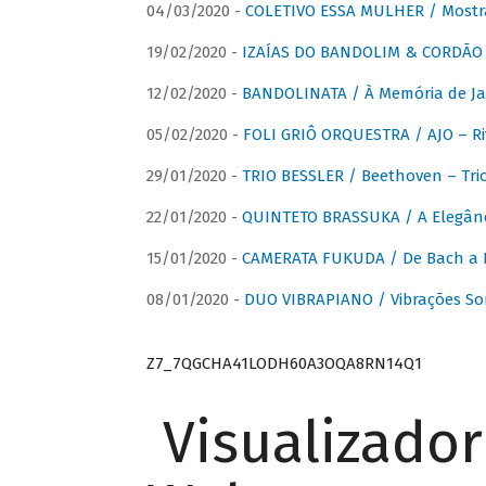
04/03/2020 -
COLETIVO ESSA MULHER / Mostr
19/02/2020 -
IZAÍAS DO BANDOLIM & CORDÃO A
12/02/2020 -
BANDOLINATA / À Memória de J
05/02/2020 -
FOLI GRIÔ ORQUESTRA / AJO – R
29/01/2020 -
TRIO BESSLER / Beethoven – Tri
22/01/2020 -
QUINTETO BRASSUKA / A Elegânc
15/01/2020 -
CAMERATA FUKUDA / De Bach a Br
08/01/2020 -
DUO VIBRAPIANO / Vibrações So
Z7_7QGCHA41LODH60A3OQA8RN14Q1
Visualizado