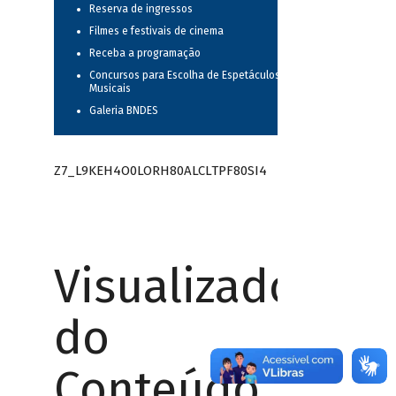
Reserva de ingressos
Filmes e festivais de cinema
Receba a programação
Concursos para Escolha de Espetáculos
Musicais
Galeria BNDES
Z7_L9KEH4O0LORH80ALCLTPF80SI4
Visualizador
do
Conteúdo