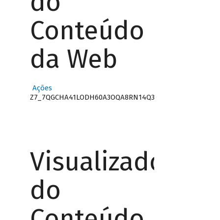
do
Conteúdo
da Web
Ações
Z7_7QGCHA41LODH60A3OQA8RN14Q3
Visualizador
do
Conteúdo