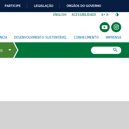
PARTICIPE
LEGISLAÇÃO
ÓRGÃOS DO GOVERNO
⁣
ENGLISH
ACESSIBILIDADE
A+
A-
NCIA
DESENVOLVIMENTO SUSTENTÁVEL
CONHECIMENTO
IMPRENSA
Busca
gem de tela