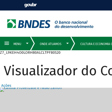
Z7_L9KEH4O0LORH80ALCLTPF80S20
Visualizador do 
Ações
Destaques Prin