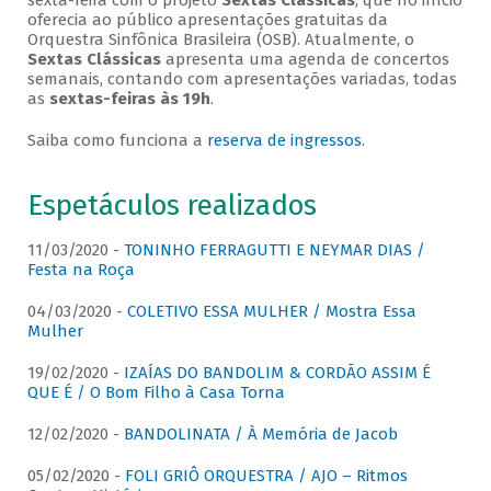
sexta-feira com o projeto
Sextas Clássicas
, que no início
oferecia ao público apresentações gratuitas da
Orquestra Sinfônica Brasileira (OSB). Atualmente, o
Sextas Clássicas
apresenta uma agenda de concertos
semanais, contando com apresentações variadas, todas
as
sextas-feiras às 19h
.
Saiba como funciona a
reserva de ingressos
.
Espetáculos realizados
11/03/2020 -
TONINHO FERRAGUTTI E NEYMAR DIAS /
Festa na Roça
04/03/2020 -
COLETIVO ESSA MULHER / Mostra Essa
Mulher
19/02/2020 -
IZAÍAS DO BANDOLIM & CORDÃO ASSIM É
QUE É / O Bom Filho à Casa Torna
12/02/2020 -
BANDOLINATA / À Memória de Jacob
05/02/2020 -
FOLI GRIÔ ORQUESTRA / AJO – Ritmos