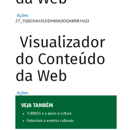
Ações
Z7_7QGCHA41LODH60A3OQA8RN14Q3
Visualizador
do Conteúdo
da Web
Ações
VEJA TAMBÉM
O BNDES e o apoio à cultura
Patrocínio a eventos culturais