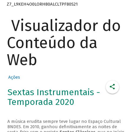
Z7_L9KEH4O0LORH80ALCLTPF80S21
Visualizador do
Conteúdo da
Web
Ações
Sextas Instrumentais -
Temporada 2020
A música erudita sempre teve lugar no Espaço Cultural
BNDES. Em 2010, ganhou definitivamente as noites de