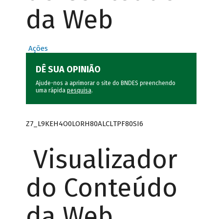
da Web
Ações
DÊ SUA OPINIÃO
Ajude-nos a aprimorar o site do BNDES preenchendo
uma rápida
pesquisa
.
Z7_L9KEH4O0LORH80ALCLTPF80SI6
Visualizador
do Conteúdo
da Web