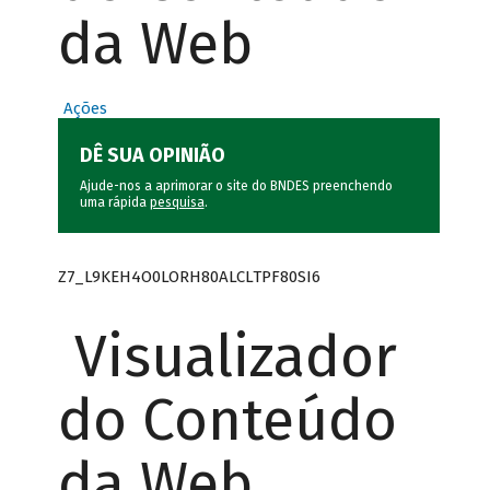
da Web
Ações
DÊ SUA OPINIÃO
Ajude-nos a aprimorar o site do BNDES preenchendo
uma rápida
pesquisa
.
Z7_L9KEH4O0LORH80ALCLTPF80SI6
Visualizador
do Conteúdo
da Web