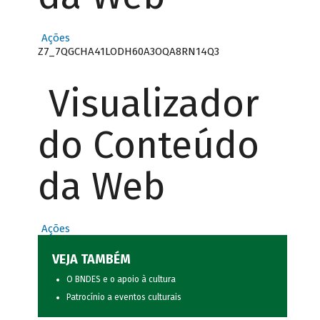
Ações
Z7_7QGCHA41LODH60A3OQA8RN14Q3
Visualizador
do Conteúdo
da Web
Ações
VEJA TAMBÉM
O BNDES e o apoio à cultura
Patrocínio a eventos culturais