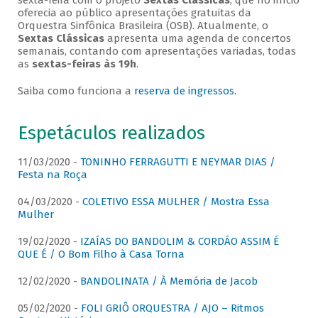
sexta-feira com o projeto
Sextas Clássicas
, que no início
oferecia ao público apresentações gratuitas da
Orquestra Sinfônica Brasileira (OSB). Atualmente, o
Sextas Clássicas
apresenta uma agenda de concertos
semanais, contando com apresentações variadas, todas
as
sextas-feiras às 19h
.
Saiba como funciona a
reserva de ingressos
.
Espetáculos realizados
11/03/2020 -
TONINHO FERRAGUTTI E NEYMAR DIAS /
Festa na Roça
04/03/2020 -
COLETIVO ESSA MULHER / Mostra Essa
Mulher
19/02/2020 -
IZAÍAS DO BANDOLIM & CORDÃO ASSIM É
QUE É / O Bom Filho à Casa Torna
12/02/2020 -
BANDOLINATA / À Memória de Jacob
05/02/2020 -
FOLI GRIÔ ORQUESTRA / AJO – Ritmos