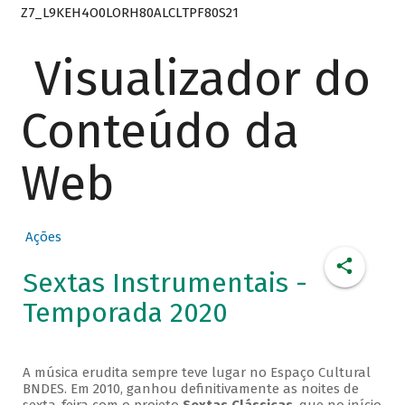
Z7_L9KEH4O0LORH80ALCLTPF80S21
Visualizador do
Conteúdo da
Web
Ações
Sextas Instrumentais -
Temporada 2020
A música erudita sempre teve lugar no Espaço Cultural
BNDES. Em 2010, ganhou definitivamente as noites de