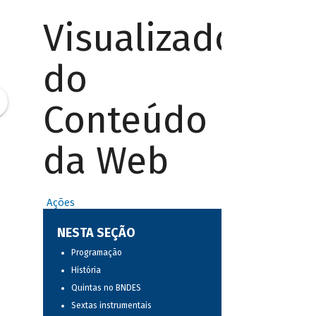
Visualizador
do
Conteúdo
da Web
Ações
NESTA SEÇÃO
Programação
História
Quintas no BNDES
Sextas instrumentais