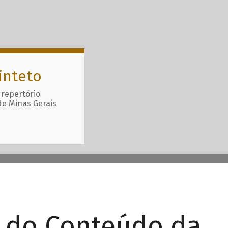
inteto
 repertório
de Minas Gerais
r do Conteúdo da