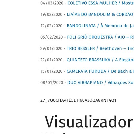
04/03/2020 -
COLETIVO ESSA MULHER / Mostr
19/02/2020 -
IZAÍAS DO BANDOLIM & CORDÃO A
12/02/2020 -
BANDOLINATA / À Memória de J
05/02/2020 -
FOLI GRIÔ ORQUESTRA / AJO – R
29/01/2020 -
TRIO BESSLER / Beethoven – Tri
22/01/2020 -
QUINTETO BRASSUKA / A Elegânc
15/01/2020 -
CAMERATA FUKUDA / De Bach a Br
08/01/2020 -
DUO VIBRAPIANO / Vibrações So
Z7_7QGCHA41LODH60A3OQA8RN14Q1
Visualizado