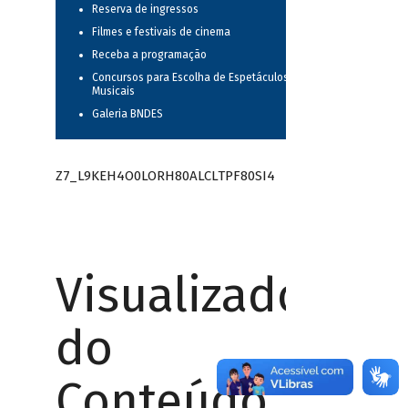
Reserva de ingressos
Filmes e festivais de cinema
Receba a programação
Concursos para Escolha de Espetáculos
Musicais
Galeria BNDES
Z7_L9KEH4O0LORH80ALCLTPF80SI4
Visualizador
do
Conteúdo