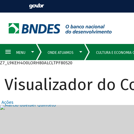
Z7_L9KEH4O0LORH80ALCLTPF80S20
Visualizador do 
Ações
Destaques Prin