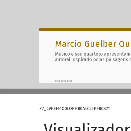
Marcio Guelber Qu
Músico e seu quarteto apresentam
autoral inspirado pelas paisagens 
Z7_L9KEH4O0LORH80ALCLTPF80S21
Visualizado