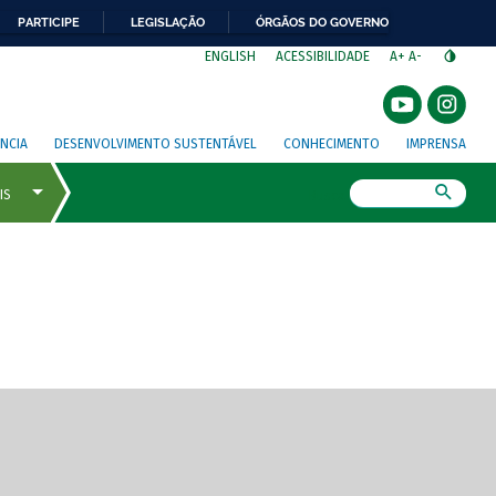
PARTICIPE
LEGISLAÇÃO
ÓRGÃOS DO GOVERNO
⁣
ENGLISH
ACESSIBILIDADE
A+
A-
NCIA
DESENVOLVIMENTO SUSTENTÁVEL
CONHECIMENTO
IMPRENSA
Busca
gem de tela