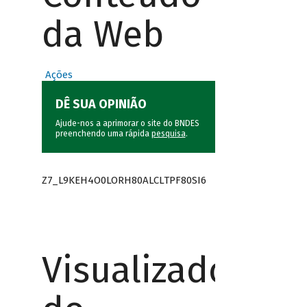
da Web
Ações
DÊ SUA OPINIÃO
Ajude-nos a aprimorar o site do BNDES
preenchendo uma rápida
pesquisa
.
Z7_L9KEH4O0LORH80ALCLTPF80SI6
Visualizador