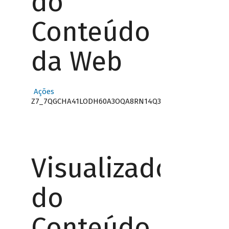
do
Conteúdo
da Web
Ações
Z7_7QGCHA41LODH60A3OQA8RN14Q3
Visualizador
do
Conteúdo