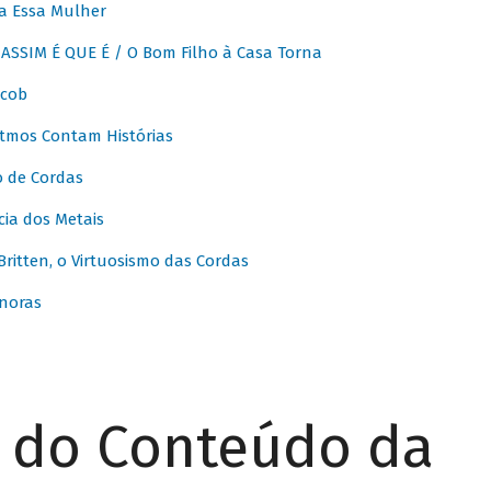
a Essa Mulher
SSIM É QUE É / O Bom Filho à Casa Torna
acob
itmos Contam Histórias
o de Cordas
ia dos Metais
itten, o Virtuosismo das Cordas
noras
r do Conteúdo da