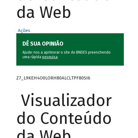
da Web
Ações
DÊ SUA OPINIÃO
Ajude-nos a aprimorar o site do BNDES preenchendo
uma rápida
pesquisa
.
Z7_L9KEH4O0LORH80ALCLTPF80SI6
Visualizador
do Conteúdo
da Web