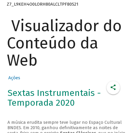
Z7_L9KEH4O0LORH80ALCLTPF80S21
Visualizador do
Conteúdo da
Web
Ações
Sextas Instrumentais -
Temporada 2020
A música erudita sempre teve lugar no Espaço Cultural
BNDES. Em 2010, ganhou definitivamente as noites de