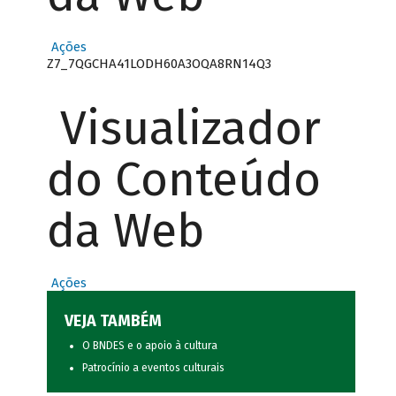
Ações
Z7_7QGCHA41LODH60A3OQA8RN14Q3
Visualizador
do Conteúdo
da Web
Ações
VEJA TAMBÉM
O BNDES e o apoio à cultura
Patrocínio a eventos culturais