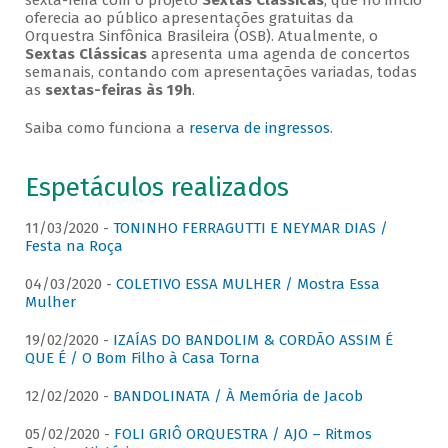
sexta-feira com o projeto
Sextas Clássicas
, que no início
oferecia ao público apresentações gratuitas da
Orquestra Sinfônica Brasileira (OSB). Atualmente, o
Sextas Clássicas
apresenta uma agenda de concertos
semanais, contando com apresentações variadas, todas
as
sextas-feiras às 19h
.
Saiba como funciona a
reserva de ingressos
.
Espetáculos realizados
11/03/2020 -
TONINHO FERRAGUTTI E NEYMAR DIAS /
Festa na Roça
04/03/2020 -
COLETIVO ESSA MULHER / Mostra Essa
Mulher
19/02/2020 -
IZAÍAS DO BANDOLIM & CORDÃO ASSIM É
QUE É / O Bom Filho à Casa Torna
12/02/2020 -
BANDOLINATA / À Memória de Jacob
05/02/2020 -
FOLI GRIÔ ORQUESTRA / AJO – Ritmos