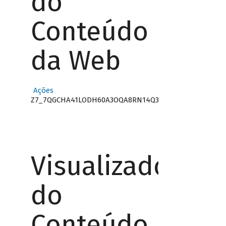
do
Conteúdo
da Web
Ações
Z7_7QGCHA41LODH60A3OQA8RN14Q3
Visualizador
do
Conteúdo