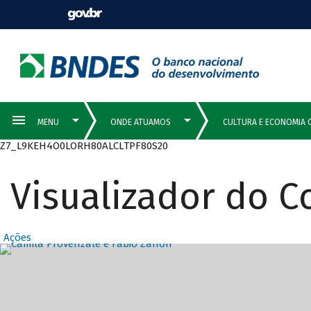
Z7_L9KEH4O0LORH80ALCLTPF80S20
Visualizador do 
Ações
Destaques Prin