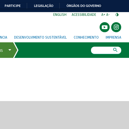
PARTICIPE
LEGISLAÇÃO
ÓRGÃOS DO GOVERNO
⁣
ENGLISH
ACESSIBILIDADE
A+
A-
NCIA
DESENVOLVIMENTO SUSTENTÁVEL
CONHECIMENTO
IMPRENSA
Busca
gem de tela