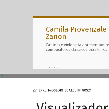
Camila Provenzale 
Zanon
Cantora e violonista apresentam r
compositores clássicos brasileiros
Z7_L9KEH4O0LORH80ALCLTPF80S21
Visualizado