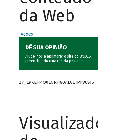
da Web
Ações
DÊ SUA OPINIÃO
Ajude-nos a aprimorar o site do BNDES
preenchendo uma rápida
pesquisa
.
Z7_L9KEH4O0LORH80ALCLTPF80SI6
Visualizador