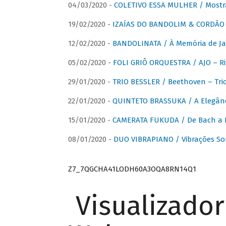
04/03/2020 -
COLETIVO ESSA MULHER / Mostr
19/02/2020 -
IZAÍAS DO BANDOLIM & CORDÃO A
12/02/2020 -
BANDOLINATA / À Memória de J
05/02/2020 -
FOLI GRIÔ ORQUESTRA / AJO – R
29/01/2020 -
TRIO BESSLER / Beethoven – Tri
22/01/2020 -
QUINTETO BRASSUKA / A Elegânc
15/01/2020 -
CAMERATA FUKUDA / De Bach a Br
08/01/2020 -
DUO VIBRAPIANO / Vibrações So
Z7_7QGCHA41LODH60A3OQA8RN14Q1
Visualizado