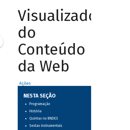
Visualizador
do
Conteúdo
da Web
Ações
NESTA SEÇÃO
Programação
História
Quintas no BNDES
Sextas instrumentais