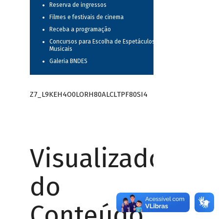
Reserva de ingressos
Filmes e festivais de cinema
Receba a programação
Concursos para Escolha de Espetáculos
Musicais
Galeria BNDES
Z7_L9KEH4O0LORH80ALCLTPF80SI4
Visualizador
do
Conteúdo