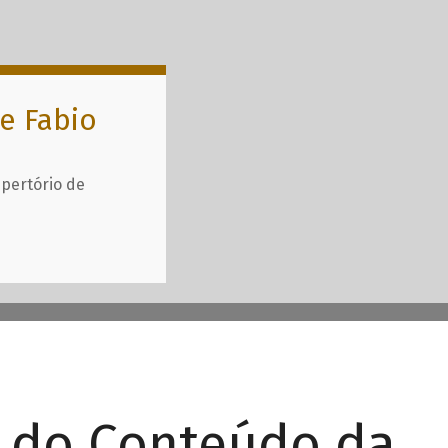
e Fabio
epertório de
r do Conteúdo da