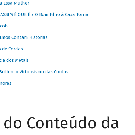
a Essa Mulher
SSIM É QUE É / O Bom Filho à Casa Torna
acob
itmos Contam Histórias
o de Cordas
ia dos Metais
itten, o Virtuosismo das Cordas
noras
r do Conteúdo da