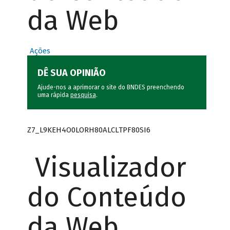
da Web
Ações
DÊ SUA OPINIÃO
Ajude-nos a aprimorar o site do BNDES preenchendo
uma rápida
pesquisa
.
Z7_L9KEH4O0LORH80ALCLTPF80SI6
Visualizador
do Conteúdo
da Web