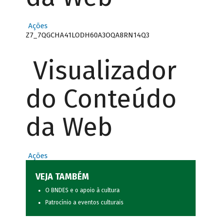
Ações
Z7_7QGCHA41LODH60A3OQA8RN14Q3
Visualizador
do Conteúdo
da Web
Ações
VEJA TAMBÉM
O BNDES e o apoio à cultura
Patrocínio a eventos culturais