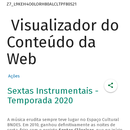
Z7_L9KEH4O0LORH80ALCLTPF80S21
Visualizador do
Conteúdo da
Web
Ações
Sextas Instrumentais -
Temporada 2020
A música erudita sempre teve lugar no Espaço Cultural
BNDES. Em 2010, ganhou definitivamente as noites de