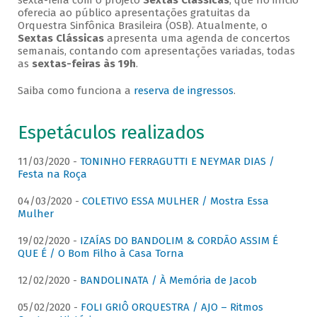
sexta-feira com o projeto
Sextas Clássicas
, que no início
oferecia ao público apresentações gratuitas da
Orquestra Sinfônica Brasileira (OSB). Atualmente, o
Sextas Clássicas
apresenta uma agenda de concertos
semanais, contando com apresentações variadas, todas
as
sextas-feiras às 19h
.
Saiba como funciona a
reserva de ingressos
.
Espetáculos realizados
11/03/2020 -
TONINHO FERRAGUTTI E NEYMAR DIAS /
Festa na Roça
04/03/2020 -
COLETIVO ESSA MULHER / Mostra Essa
Mulher
19/02/2020 -
IZAÍAS DO BANDOLIM & CORDÃO ASSIM É
QUE É / O Bom Filho à Casa Torna
12/02/2020 -
BANDOLINATA / À Memória de Jacob
05/02/2020 -
FOLI GRIÔ ORQUESTRA / AJO – Ritmos