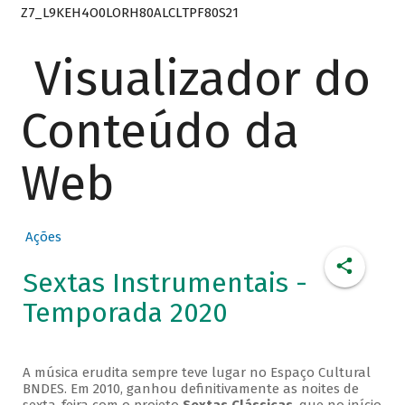
Z7_L9KEH4O0LORH80ALCLTPF80S21
Visualizador do
Conteúdo da
Web
Ações
Sextas Instrumentais -
Temporada 2020
A música erudita sempre teve lugar no Espaço Cultural
BNDES. Em 2010, ganhou definitivamente as noites de