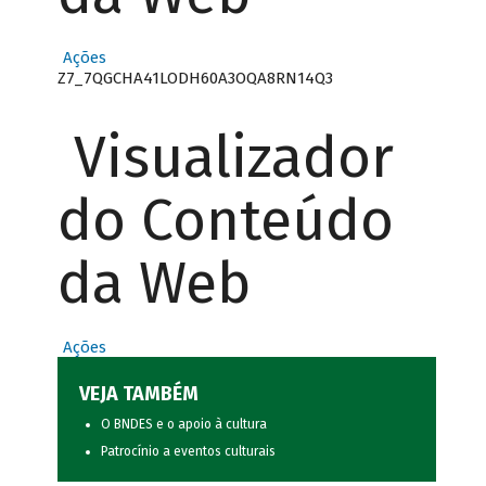
Ações
Z7_7QGCHA41LODH60A3OQA8RN14Q3
Visualizador
do Conteúdo
da Web
Ações
VEJA TAMBÉM
O BNDES e o apoio à cultura
Patrocínio a eventos culturais