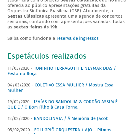
sexta-feira com o projeto
Sextas Clássicas
, que no início
oferecia ao público apresentações gratuitas da
Orquestra Sinfônica Brasileira (OSB). Atualmente, o
Sextas Clássicas
apresenta uma agenda de concertos
semanais, contando com apresentações variadas, todas
as
sextas-feiras às 19h
.
Saiba como funciona a
reserva de ingressos
.
Espetáculos realizados
11/03/2020 -
TONINHO FERRAGUTTI E NEYMAR DIAS /
Festa na Roça
04/03/2020 -
COLETIVO ESSA MULHER / Mostra Essa
Mulher
19/02/2020 -
IZAÍAS DO BANDOLIM & CORDÃO ASSIM É
QUE É / O Bom Filho à Casa Torna
12/02/2020 -
BANDOLINATA / À Memória de Jacob
05/02/2020 -
FOLI GRIÔ ORQUESTRA / AJO – Ritmos