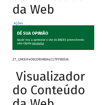
da Web
Ações
DÊ SUA OPINIÃO
Ajude-nos a aprimorar o site do BNDES preenchendo
uma rápida
pesquisa
.
Z7_L9KEH4O0LORH80ALCLTPF80SI6
Visualizador
do Conteúdo
da Web