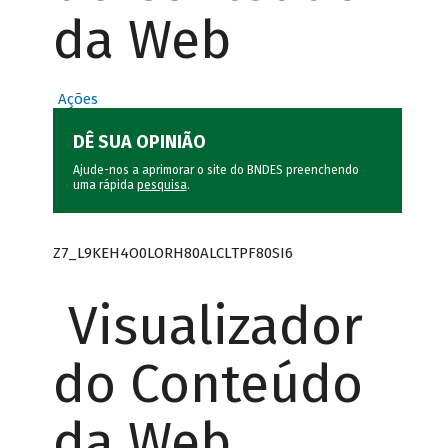
da Web
Ações
DÊ SUA OPINIÃO
Ajude-nos a aprimorar o site do BNDES preenchendo
uma rápida
pesquisa
.
Z7_L9KEH4O0LORH80ALCLTPF80SI6
Visualizador
do Conteúdo
da Web