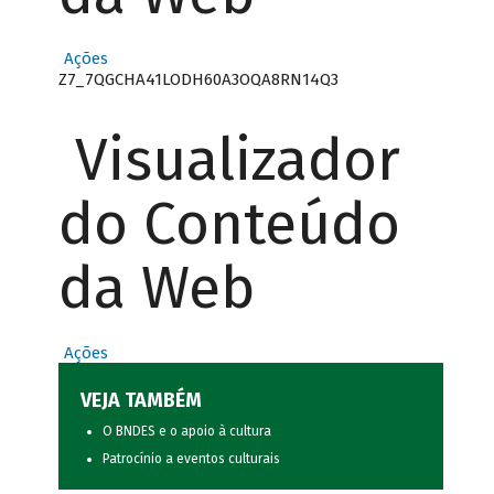
Ações
Z7_7QGCHA41LODH60A3OQA8RN14Q3
Visualizador
do Conteúdo
da Web
Ações
VEJA TAMBÉM
O BNDES e o apoio à cultura
Patrocínio a eventos culturais