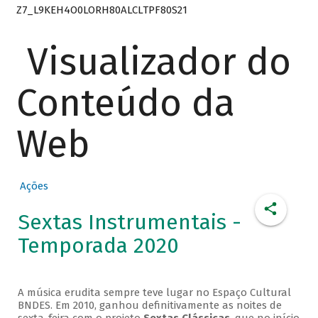
Z7_L9KEH4O0LORH80ALCLTPF80S21
Visualizador do
Conteúdo da
Web
Ações
Sextas Instrumentais -
Temporada 2020
A música erudita sempre teve lugar no Espaço Cultural
BNDES. Em 2010, ganhou definitivamente as noites de