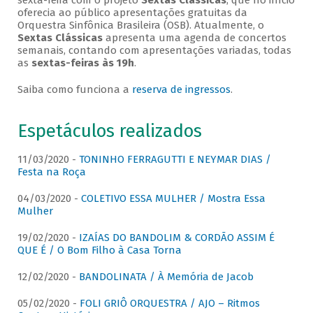
sexta-feira com o projeto
Sextas Clássicas
, que no início
oferecia ao público apresentações gratuitas da
Orquestra Sinfônica Brasileira (OSB). Atualmente, o
Sextas Clássicas
apresenta uma agenda de concertos
semanais, contando com apresentações variadas, todas
as
sextas-feiras às 19h
.
Saiba como funciona a
reserva de ingressos
.
Espetáculos realizados
11/03/2020 -
TONINHO FERRAGUTTI E NEYMAR DIAS /
Festa na Roça
04/03/2020 -
COLETIVO ESSA MULHER / Mostra Essa
Mulher
19/02/2020 -
IZAÍAS DO BANDOLIM & CORDÃO ASSIM É
QUE É / O Bom Filho à Casa Torna
12/02/2020 -
BANDOLINATA / À Memória de Jacob
05/02/2020 -
FOLI GRIÔ ORQUESTRA / AJO – Ritmos