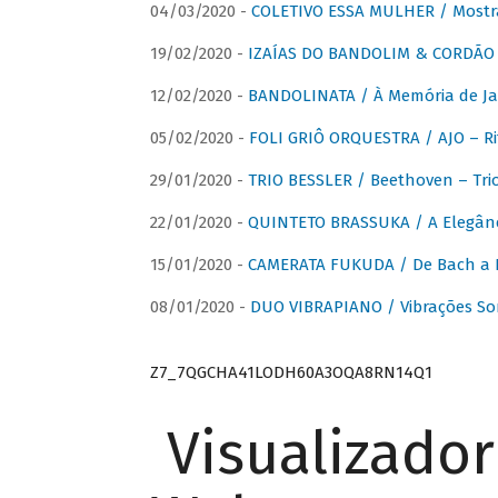
04/03/2020 -
COLETIVO ESSA MULHER / Mostr
19/02/2020 -
IZAÍAS DO BANDOLIM & CORDÃO A
12/02/2020 -
BANDOLINATA / À Memória de J
05/02/2020 -
FOLI GRIÔ ORQUESTRA / AJO – R
29/01/2020 -
TRIO BESSLER / Beethoven – Tri
22/01/2020 -
QUINTETO BRASSUKA / A Elegânc
15/01/2020 -
CAMERATA FUKUDA / De Bach a Br
08/01/2020 -
DUO VIBRAPIANO / Vibrações So
Z7_7QGCHA41LODH60A3OQA8RN14Q1
Visualizado