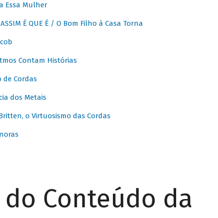
a Essa Mulher
SSIM É QUE É / O Bom Filho à Casa Torna
acob
itmos Contam Histórias
o de Cordas
ia dos Metais
itten, o Virtuosismo das Cordas
noras
r do Conteúdo da