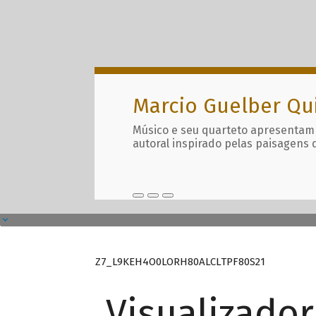
Marcio Guelber Qu
Músico e seu quarteto apresentam
autoral inspirado pelas paisagens 
Z7_L9KEH4O0LORH80ALCLTPF80S21
Visualizado