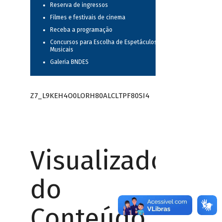
Reserva de ingressos
Filmes e festivais de cinema
Receba a programação
Concursos para Escolha de Espetáculos
Musicais
Galeria BNDES
Z7_L9KEH4O0LORH80ALCLTPF80SI4
Visualizador
do
Conteúdo