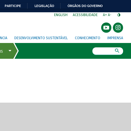
PARTICIPE
LEGISLAÇÃO
ÓRGÃOS DO GOVERNO
⁣
ENGLISH
ACESSIBILIDADE
A+
A-
NCIA
DESENVOLVIMENTO SUSTENTÁVEL
CONHECIMENTO
IMPRENSA
Busca
gem de tela