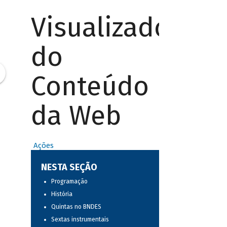
Visualizador
do
Conteúdo
da Web
Ações
NESTA SEÇÃO
Programação
História
Quintas no BNDES
Sextas instrumentais