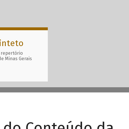
inteto
 repertório
de Minas Gerais
r do Conteúdo da