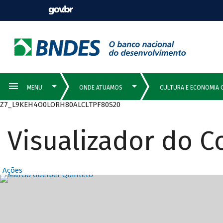
Z7_L9KEH4O0LORH80ALCLTPF80S20
Visualizador do 
Ações
Destaques Prin