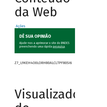
da Web
Ações
DÊ SUA OPINIÃO
Ajude-nos a aprimorar o site do BNDES
preenchendo uma rápida
pesquisa
.
Z7_L9KEH4O0LORH80ALCLTPF80SI6
Visualizador