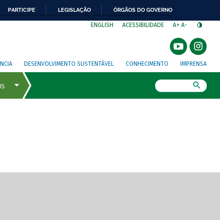
PARTICIPE
LEGISLAÇÃO
ÓRGÃOS DO GOVERNO
⁣
ENGLISH
ACESSIBILIDADE
A+
A-
NCIA
DESENVOLVIMENTO SUSTENTÁVEL
CONHECIMENTO
IMPRENSA
Busca
gem de tela