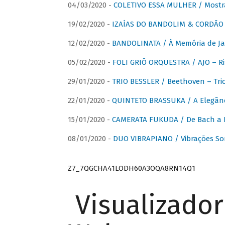
04/03/2020 -
COLETIVO ESSA MULHER / Mostr
19/02/2020 -
IZAÍAS DO BANDOLIM & CORDÃO A
12/02/2020 -
BANDOLINATA / À Memória de J
05/02/2020 -
FOLI GRIÔ ORQUESTRA / AJO – R
29/01/2020 -
TRIO BESSLER / Beethoven – Tri
22/01/2020 -
QUINTETO BRASSUKA / A Elegânc
15/01/2020 -
CAMERATA FUKUDA / De Bach a Br
08/01/2020 -
DUO VIBRAPIANO / Vibrações So
Z7_7QGCHA41LODH60A3OQA8RN14Q1
Visualizado