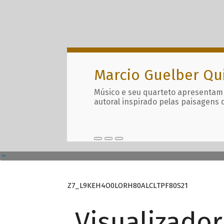
Marcio Guelber Qu
Músico e seu quarteto apresentam
autoral inspirado pelas paisagens 
Z7_L9KEH4O0LORH80ALCLTPF80S21
Visualizado