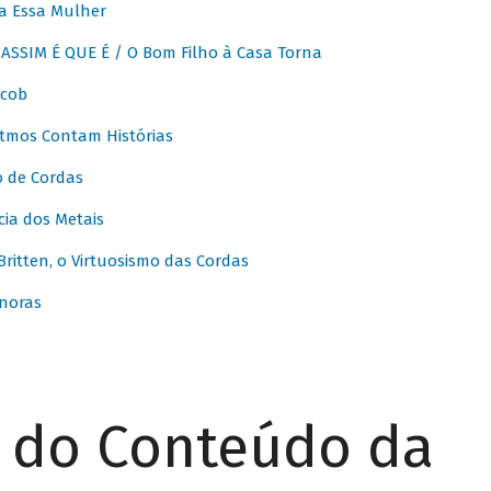
a Essa Mulher
SSIM É QUE É / O Bom Filho à Casa Torna
acob
itmos Contam Histórias
o de Cordas
ia dos Metais
itten, o Virtuosismo das Cordas
noras
r do Conteúdo da