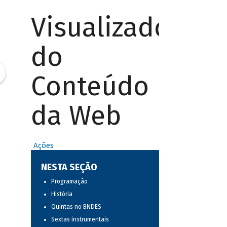
Visualizador
do
Conteúdo
da Web
Ações
NESTA SEÇÃO
Programação
História
Quintas no BNDES
Sextas instrumentais