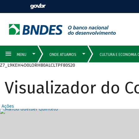
Z7_L9KEH4O0LORH80ALCLTPF80S20
Visualizador do 
Ações
Destaques Prin