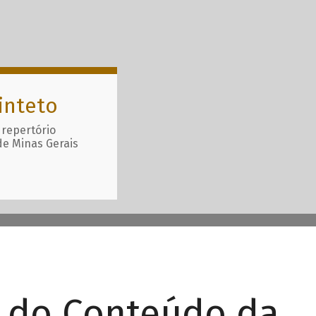
inteto
 repertório
de Minas Gerais
r do Conteúdo da