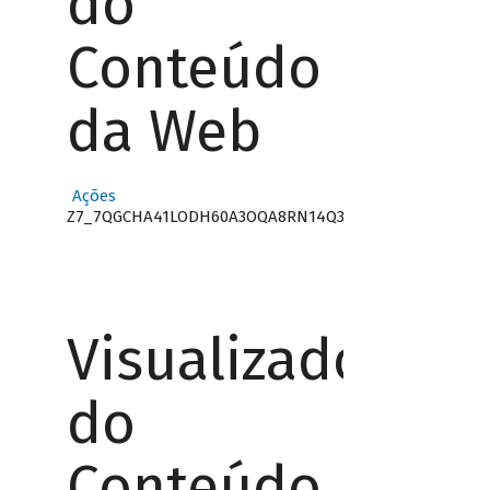
do
Conteúdo
da Web
Ações
Z7_7QGCHA41LODH60A3OQA8RN14Q3
Visualizador
do
Conteúdo