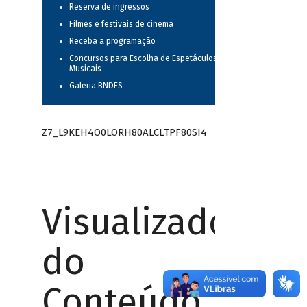
Reserva de ingressos
Filmes e festivais de cinema
Receba a programação
Concursos para Escolha de Espetáculos
Musicais
Galeria BNDES
Z7_L9KEH4O0LORH80ALCLTPF80SI4
Visualizador
do
Conteúdo