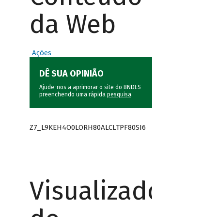
da Web
Ações
DÊ SUA OPINIÃO
Ajude-nos a aprimorar o site do BNDES
preenchendo uma rápida
pesquisa
.
Z7_L9KEH4O0LORH80ALCLTPF80SI6
Visualizador