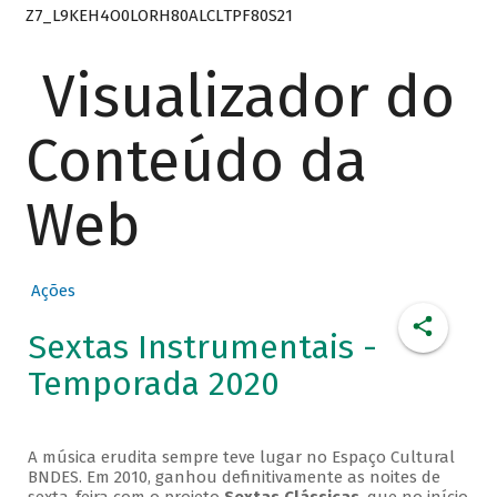
Z7_L9KEH4O0LORH80ALCLTPF80S21
Visualizador do
Conteúdo da
Web
Ações
Sextas Instrumentais -
Temporada 2020
A música erudita sempre teve lugar no Espaço Cultural
BNDES. Em 2010, ganhou definitivamente as noites de