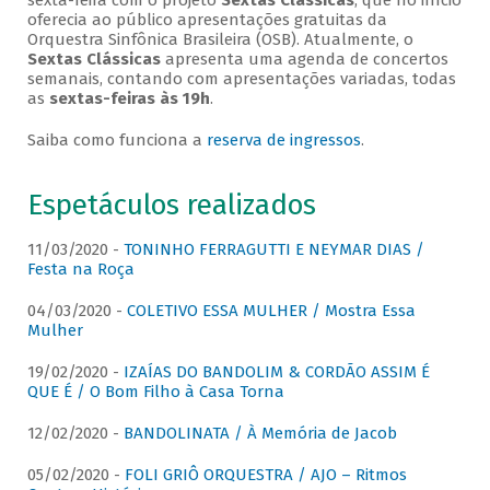
sexta-feira com o projeto
Sextas Clássicas
, que no início
oferecia ao público apresentações gratuitas da
Orquestra Sinfônica Brasileira (OSB). Atualmente, o
Sextas Clássicas
apresenta uma agenda de concertos
semanais, contando com apresentações variadas, todas
as
sextas-feiras às 19h
.
Saiba como funciona a
reserva de ingressos
.
Espetáculos realizados
11/03/2020 -
TONINHO FERRAGUTTI E NEYMAR DIAS /
Festa na Roça
04/03/2020 -
COLETIVO ESSA MULHER / Mostra Essa
Mulher
19/02/2020 -
IZAÍAS DO BANDOLIM & CORDÃO ASSIM É
QUE É / O Bom Filho à Casa Torna
12/02/2020 -
BANDOLINATA / À Memória de Jacob
05/02/2020 -
FOLI GRIÔ ORQUESTRA / AJO – Ritmos