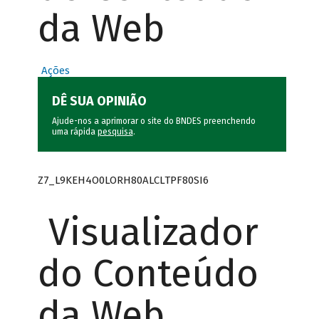
da Web
Ações
DÊ SUA OPINIÃO
Ajude-nos a aprimorar o site do BNDES preenchendo
uma rápida
pesquisa
.
Z7_L9KEH4O0LORH80ALCLTPF80SI6
Visualizador
do Conteúdo
da Web