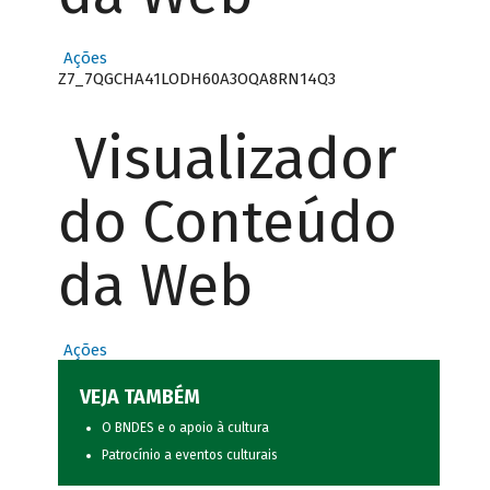
Ações
Z7_7QGCHA41LODH60A3OQA8RN14Q3
Visualizador
do Conteúdo
da Web
Ações
VEJA TAMBÉM
O BNDES e o apoio à cultura
Patrocínio a eventos culturais