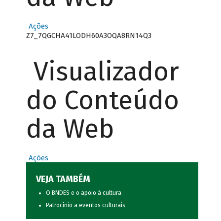
Ações
Z7_7QGCHA41LODH60A3OQA8RN14Q3
Visualizador
do Conteúdo
da Web
Ações
VEJA TAMBÉM
O BNDES e o apoio à cultura
Patrocínio a eventos culturais