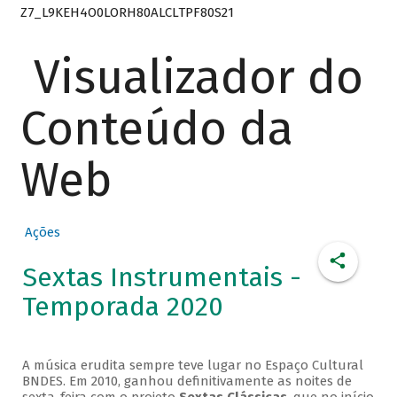
Z7_L9KEH4O0LORH80ALCLTPF80S21
Visualizador do
Conteúdo da
Web
Ações
Sextas Instrumentais -
Temporada 2020
A música erudita sempre teve lugar no Espaço Cultural
BNDES. Em 2010, ganhou definitivamente as noites de