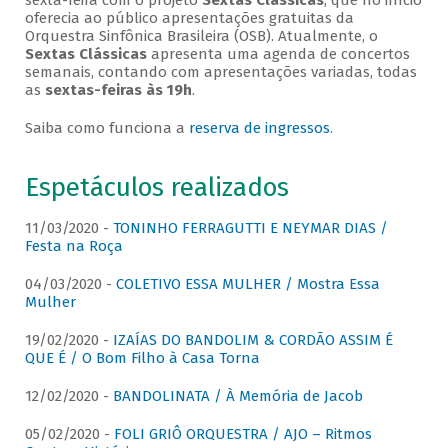
sexta-feira com o projeto
Sextas Clássicas
, que no início
oferecia ao público apresentações gratuitas da
Orquestra Sinfônica Brasileira (OSB). Atualmente, o
Sextas Clássicas
apresenta uma agenda de concertos
semanais, contando com apresentações variadas, todas
as
sextas-feiras às 19h
.
Saiba como funciona a
reserva de ingressos
.
Espetáculos realizados
11/03/2020 -
TONINHO FERRAGUTTI E NEYMAR DIAS /
Festa na Roça
04/03/2020 -
COLETIVO ESSA MULHER / Mostra Essa
Mulher
19/02/2020 -
IZAÍAS DO BANDOLIM & CORDÃO ASSIM É
QUE É / O Bom Filho à Casa Torna
12/02/2020 -
BANDOLINATA / À Memória de Jacob
05/02/2020 -
FOLI GRIÔ ORQUESTRA / AJO – Ritmos