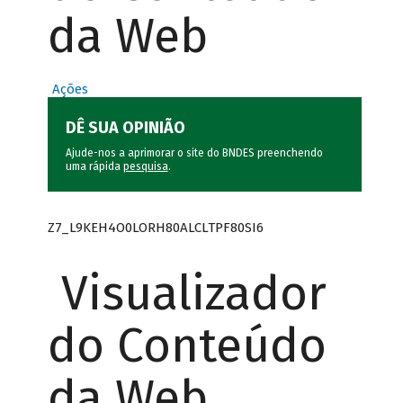
da Web
Ações
DÊ SUA OPINIÃO
Ajude-nos a aprimorar o site do BNDES preenchendo
uma rápida
pesquisa
.
Z7_L9KEH4O0LORH80ALCLTPF80SI6
Visualizador
do Conteúdo
da Web