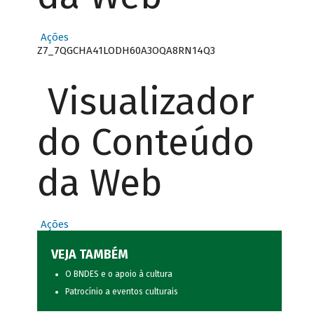
Ações
Z7_7QGCHA41LODH60A3OQA8RN14Q3
Visualizador
do Conteúdo
da Web
Ações
VEJA TAMBÉM
O BNDES e o apoio à cultura
Patrocínio a eventos culturais