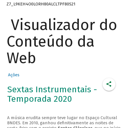
Z7_L9KEH4O0LORH80ALCLTPF80S21
Visualizador do
Conteúdo da
Web
Ações
Sextas Instrumentais -
Temporada 2020
A música erudita sempre teve lugar no Espaço Cultural
BNDES. Em 2010, ganhou definitivamente as noites de