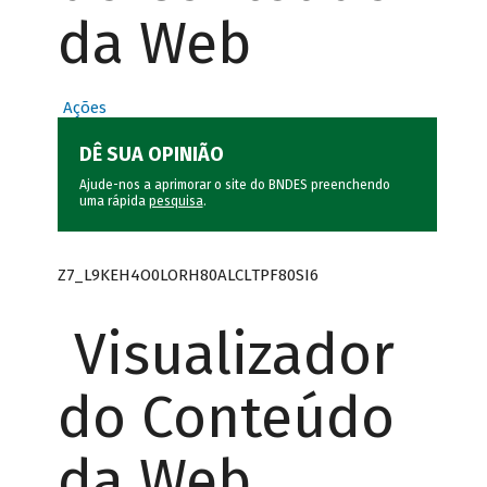
da Web
Ações
DÊ SUA OPINIÃO
Ajude-nos a aprimorar o site do BNDES preenchendo
uma rápida
pesquisa
.
Z7_L9KEH4O0LORH80ALCLTPF80SI6
Visualizador
do Conteúdo
da Web