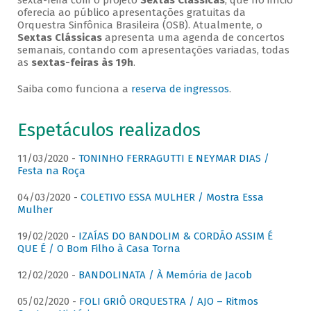
sexta-feira com o projeto
Sextas Clássicas
, que no início
oferecia ao público apresentações gratuitas da
Orquestra Sinfônica Brasileira (OSB). Atualmente, o
Sextas Clássicas
apresenta uma agenda de concertos
semanais, contando com apresentações variadas, todas
as
sextas-feiras às 19h
.
Saiba como funciona a
reserva de ingressos
.
Espetáculos realizados
11/03/2020 -
TONINHO FERRAGUTTI E NEYMAR DIAS /
Festa na Roça
04/03/2020 -
COLETIVO ESSA MULHER / Mostra Essa
Mulher
19/02/2020 -
IZAÍAS DO BANDOLIM & CORDÃO ASSIM É
QUE É / O Bom Filho à Casa Torna
12/02/2020 -
BANDOLINATA / À Memória de Jacob
05/02/2020 -
FOLI GRIÔ ORQUESTRA / AJO – Ritmos