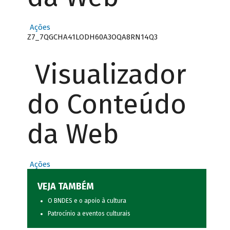
Ações
Z7_7QGCHA41LODH60A3OQA8RN14Q3
Visualizador
do Conteúdo
da Web
Ações
VEJA TAMBÉM
O BNDES e o apoio à cultura
Patrocínio a eventos culturais