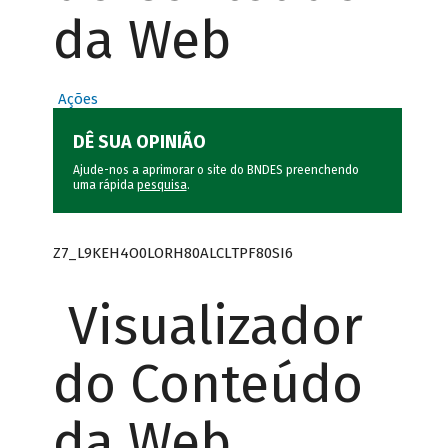
da Web
Ações
DÊ SUA OPINIÃO
Ajude-nos a aprimorar o site do BNDES preenchendo
uma rápida
pesquisa
.
Z7_L9KEH4O0LORH80ALCLTPF80SI6
Visualizador
do Conteúdo
da Web