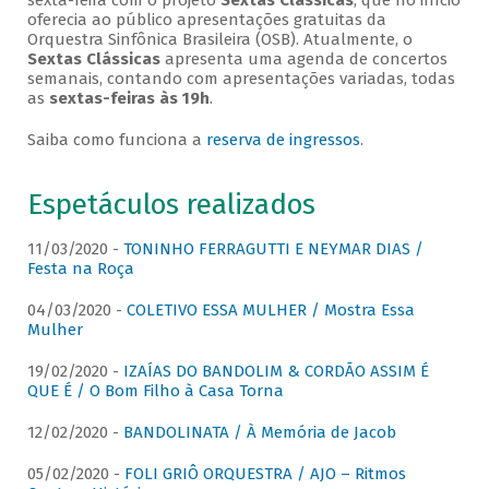
sexta-feira com o projeto
Sextas Clássicas
, que no início
oferecia ao público apresentações gratuitas da
Orquestra Sinfônica Brasileira (OSB). Atualmente, o
Sextas Clássicas
apresenta uma agenda de concertos
semanais, contando com apresentações variadas, todas
as
sextas-feiras às 19h
.
Saiba como funciona a
reserva de ingressos
.
Espetáculos realizados
11/03/2020 -
TONINHO FERRAGUTTI E NEYMAR DIAS /
Festa na Roça
04/03/2020 -
COLETIVO ESSA MULHER / Mostra Essa
Mulher
19/02/2020 -
IZAÍAS DO BANDOLIM & CORDÃO ASSIM É
QUE É / O Bom Filho à Casa Torna
12/02/2020 -
BANDOLINATA / À Memória de Jacob
05/02/2020 -
FOLI GRIÔ ORQUESTRA / AJO – Ritmos