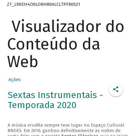
Z7_L9KEH4O0LORH80ALCLTPF80S21
Visualizador do
Conteúdo da
Web
Ações
Sextas Instrumentais -
Temporada 2020
A música erudita sempre teve lugar no Espaço Cultural
BNDES. Em 2010, ganhou definitivamente as noites de