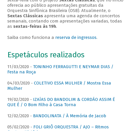
sexta-feira com o projeto
Sextas Clássicas
, que no início
oferecia ao público apresentações gratuitas da
Orquestra Sinfônica Brasileira (OSB). Atualmente, o
Sextas Clássicas
apresenta uma agenda de concertos
semanais, contando com apresentações variadas, todas
as
sextas-feiras às 19h
.
Saiba como funciona a
reserva de ingressos
.
Espetáculos realizados
11/03/2020 -
TONINHO FERRAGUTTI E NEYMAR DIAS /
Festa na Roça
04/03/2020 -
COLETIVO ESSA MULHER / Mostra Essa
Mulher
19/02/2020 -
IZAÍAS DO BANDOLIM & CORDÃO ASSIM É
QUE É / O Bom Filho à Casa Torna
12/02/2020 -
BANDOLINATA / À Memória de Jacob
05/02/2020 -
FOLI GRIÔ ORQUESTRA / AJO – Ritmos