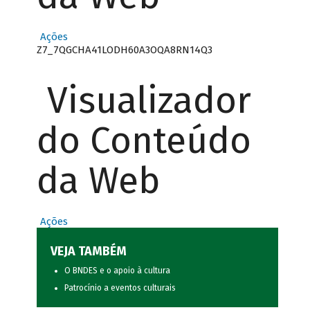
Ações
Z7_7QGCHA41LODH60A3OQA8RN14Q3
Visualizador
do Conteúdo
da Web
Ações
VEJA TAMBÉM
O BNDES e o apoio à cultura
Patrocínio a eventos culturais