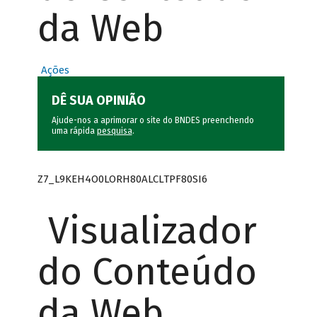
da Web
Ações
DÊ SUA OPINIÃO
Ajude-nos a aprimorar o site do BNDES preenchendo
uma rápida
pesquisa
.
Z7_L9KEH4O0LORH80ALCLTPF80SI6
Visualizador
do Conteúdo
da Web