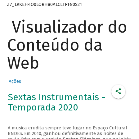
Z7_L9KEH4O0LORH80ALCLTPF80S21
Visualizador do
Conteúdo da
Web
Ações
Sextas Instrumentais -
Temporada 2020
A música erudita sempre teve lugar no Espaço Cultural
BNDES. Em 2010, ganhou definitivamente as noites de