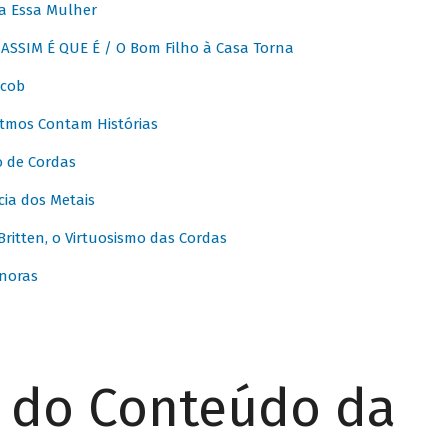
a Essa Mulher
SSIM É QUE É / O Bom Filho à Casa Torna
acob
itmos Contam Histórias
o de Cordas
ia dos Metais
itten, o Virtuosismo das Cordas
noras
r do Conteúdo da