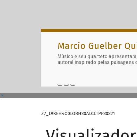
Marcio Guelber Qu
Músico e seu quarteto apresentam
autoral inspirado pelas paisagens 
Z7_L9KEH4O0LORH80ALCLTPF80S21
Visualizado