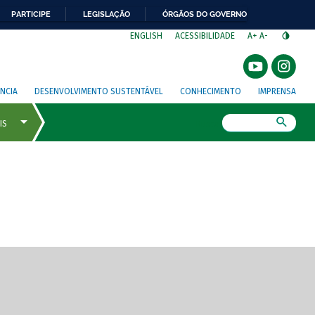
PARTICIPE
LEGISLAÇÃO
ÓRGÃOS DO GOVERNO
⁣
ENGLISH
ACESSIBILIDADE
A+
A-
NCIA
DESENVOLVIMENTO SUSTENTÁVEL
CONHECIMENTO
IMPRENSA
Busca
gem de tela