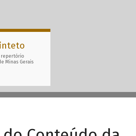
inteto
 repertório
de Minas Gerais
r do Conteúdo da