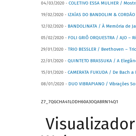
04/03/2020 -
COLETIVO ESSA MULHER / Mostr
19/02/2020 -
IZAÍAS DO BANDOLIM & CORDÃO A
12/02/2020 -
BANDOLINATA / À Memória de J
05/02/2020 -
FOLI GRIÔ ORQUESTRA / AJO – R
29/01/2020 -
TRIO BESSLER / Beethoven – Tri
22/01/2020 -
QUINTETO BRASSUKA / A Elegânc
15/01/2020 -
CAMERATA FUKUDA / De Bach a Br
08/01/2020 -
DUO VIBRAPIANO / Vibrações So
Z7_7QGCHA41LODH60A3OQA8RN14Q1
Visualizado