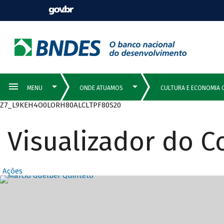
Z7_L9KEH4O0LORH80ALCLTPF80S20
Visualizador do 
Ações
Destaques Prin