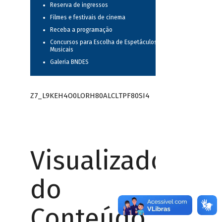
Reserva de ingressos
Filmes e festivais de cinema
Receba a programação
Concursos para Escolha de Espetáculos
Musicais
Galeria BNDES
Z7_L9KEH4O0LORH80ALCLTPF80SI4
Visualizador
do
Conteúdo