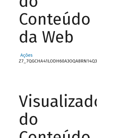
do
Conteúdo
da Web
Ações
Z7_7QGCHA41LODH60A3OQA8RN14Q3
Visualizador
do
Conteúdo