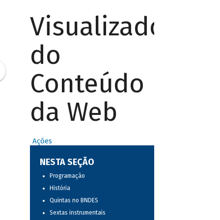
Visualizador
do
Conteúdo
da Web
Ações
NESTA SEÇÃO
Programação
História
Quintas no BNDES
Sextas instrumentais