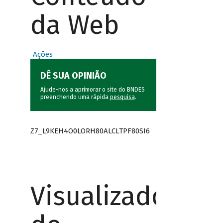
da Web
Ações
DÊ SUA OPINIÃO
Ajude-nos a aprimorar o site do BNDES
preenchendo uma rápida
pesquisa
.
Z7_L9KEH4O0LORH80ALCLTPF80SI6
Visualizador