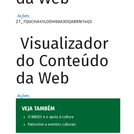
Ações
Z7_7QGCHA41LODH60A3OQA8RN14Q3
Visualizador
do Conteúdo
da Web
Ações
VEJA TAMBÉM
O BNDES e o apoio à cultura
Patrocínio a eventos culturais