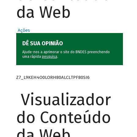
da Web
Ações
DÊ SUA OPINIÃO
Ajude-nos a aprimorar o site do BNDES preenchendo
uma rápida
pesquisa
.
Z7_L9KEH4O0LORH80ALCLTPF80SI6
Visualizador
do Conteúdo
da Web