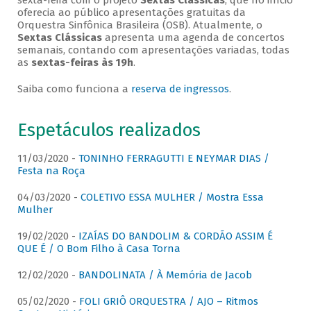
sexta-feira com o projeto
Sextas Clássicas
, que no início
oferecia ao público apresentações gratuitas da
Orquestra Sinfônica Brasileira (OSB). Atualmente, o
Sextas Clássicas
apresenta uma agenda de concertos
semanais, contando com apresentações variadas, todas
as
sextas-feiras às 19h
.
Saiba como funciona a
reserva de ingressos
.
Espetáculos realizados
11/03/2020 -
TONINHO FERRAGUTTI E NEYMAR DIAS /
Festa na Roça
04/03/2020 -
COLETIVO ESSA MULHER / Mostra Essa
Mulher
19/02/2020 -
IZAÍAS DO BANDOLIM & CORDÃO ASSIM É
QUE É / O Bom Filho à Casa Torna
12/02/2020 -
BANDOLINATA / À Memória de Jacob
05/02/2020 -
FOLI GRIÔ ORQUESTRA / AJO – Ritmos