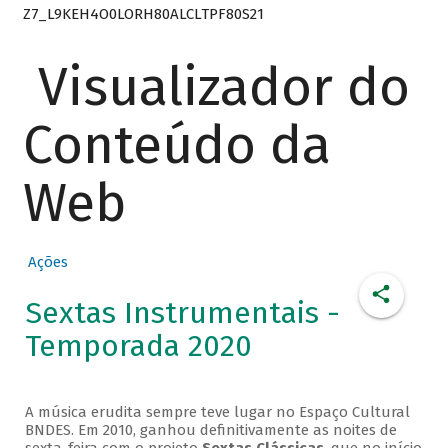
Z7_L9KEH4O0LORH80ALCLTPF80S21
Visualizador do
Conteúdo da
Web
Ações
Sextas Instrumentais -
Temporada 2020
A música erudita sempre teve lugar no Espaço Cultural
BNDES. Em 2010, ganhou definitivamente as noites de