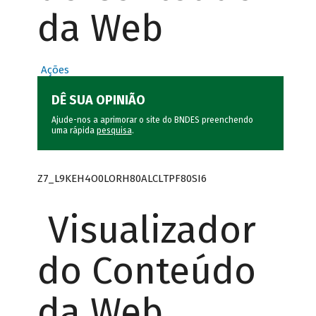
da Web
Ações
DÊ SUA OPINIÃO
Ajude-nos a aprimorar o site do BNDES preenchendo
uma rápida
pesquisa
.
Z7_L9KEH4O0LORH80ALCLTPF80SI6
Visualizador
do Conteúdo
da Web