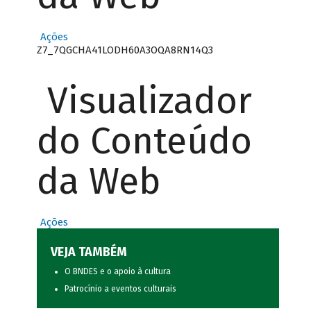
Ações
Z7_7QGCHA41LODH60A3OQA8RN14Q3
Visualizador
do Conteúdo
da Web
Ações
VEJA TAMBÉM
O BNDES e o apoio à cultura
Patrocínio a eventos culturais