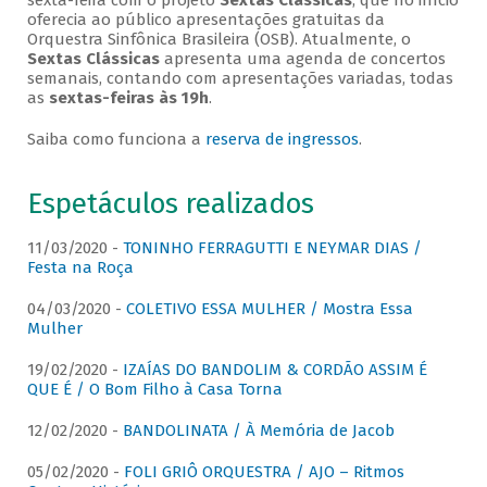
sexta-feira com o projeto
Sextas Clássicas
, que no início
oferecia ao público apresentações gratuitas da
Orquestra Sinfônica Brasileira (OSB). Atualmente, o
Sextas Clássicas
apresenta uma agenda de concertos
semanais, contando com apresentações variadas, todas
as
sextas-feiras às 19h
.
Saiba como funciona a
reserva de ingressos
.
Espetáculos realizados
11/03/2020 -
TONINHO FERRAGUTTI E NEYMAR DIAS /
Festa na Roça
04/03/2020 -
COLETIVO ESSA MULHER / Mostra Essa
Mulher
19/02/2020 -
IZAÍAS DO BANDOLIM & CORDÃO ASSIM É
QUE É / O Bom Filho à Casa Torna
12/02/2020 -
BANDOLINATA / À Memória de Jacob
05/02/2020 -
FOLI GRIÔ ORQUESTRA / AJO – Ritmos