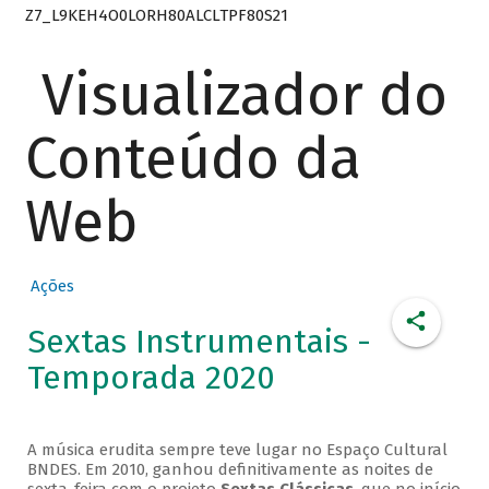
Z7_L9KEH4O0LORH80ALCLTPF80S21
Visualizador do
Conteúdo da
Web
Ações
Sextas Instrumentais -
Temporada 2020
A música erudita sempre teve lugar no Espaço Cultural
BNDES. Em 2010, ganhou definitivamente as noites de