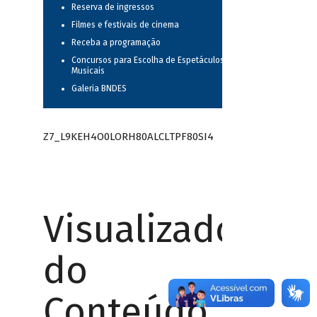
Reserva de ingressos
Filmes e festivais de cinema
Receba a programação
Concursos para Escolha de Espetáculos
Musicais
Galeria BNDES
Z7_L9KEH4O0LORH80ALCLTPF80SI4
Visualizador
do
Conteúdo