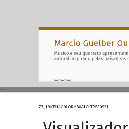
Marcio Guelber Qu
Músico e seu quarteto apresentam
autoral inspirado pelas paisagens 
Z7_L9KEH4O0LORH80ALCLTPF80S21
Visualizado