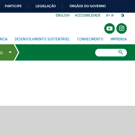
PARTICIPE
LEGISLAÇÃO
ÓRGÃOS DO GOVERNO
⁣
ENGLISH
ACESSIBILIDADE
A+
A-
NCIA
DESENVOLVIMENTO SUSTENTÁVEL
CONHECIMENTO
IMPRENSA
Busca
gem de tela