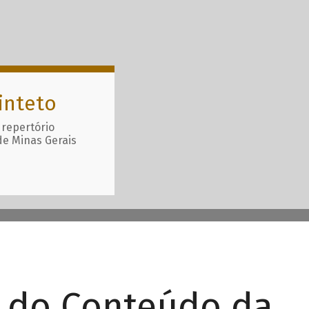
inteto
 repertório
de Minas Gerais
r do Conteúdo da