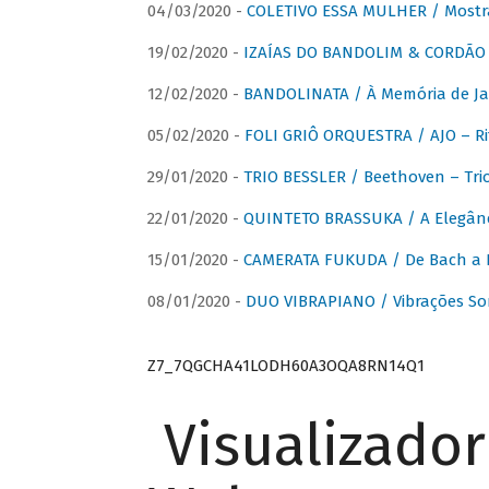
04/03/2020 -
COLETIVO ESSA MULHER / Mostr
19/02/2020 -
IZAÍAS DO BANDOLIM & CORDÃO A
12/02/2020 -
BANDOLINATA / À Memória de J
05/02/2020 -
FOLI GRIÔ ORQUESTRA / AJO – R
29/01/2020 -
TRIO BESSLER / Beethoven – Tri
22/01/2020 -
QUINTETO BRASSUKA / A Elegânc
15/01/2020 -
CAMERATA FUKUDA / De Bach a Br
08/01/2020 -
DUO VIBRAPIANO / Vibrações So
Z7_7QGCHA41LODH60A3OQA8RN14Q1
Visualizado