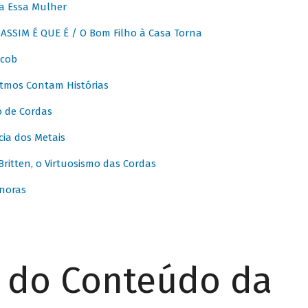
a Essa Mulher
SSIM É QUE É / O Bom Filho à Casa Torna
acob
itmos Contam Histórias
o de Cordas
ia dos Metais
itten, o Virtuosismo das Cordas
noras
r do Conteúdo da