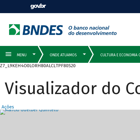
Z7_L9KEH4O0LORH80ALCLTPF80S20
Visualizador do 
Ações
Destaques Prin