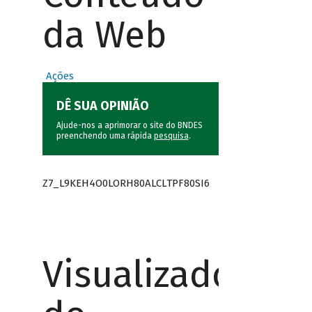
da Web
Ações
DÊ SUA OPINIÃO
Ajude-nos a aprimorar o site do BNDES
preenchendo uma rápida
pesquisa
.
Z7_L9KEH4O0LORH80ALCLTPF80SI6
Visualizador