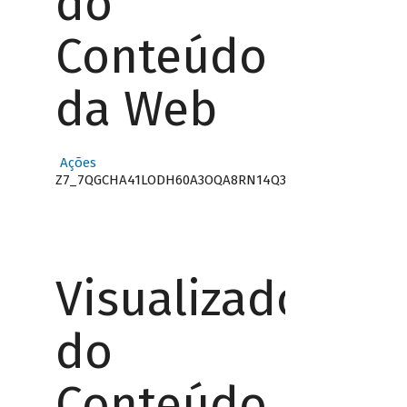
do
Conteúdo
da Web
Ações
Z7_7QGCHA41LODH60A3OQA8RN14Q3
Visualizador
do
Conteúdo