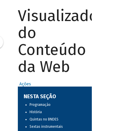
Visualizador
do
Conteúdo
da Web
Ações
NESTA SEÇÃO
Programação
História
Quintas no BNDES
Sextas instrumentais