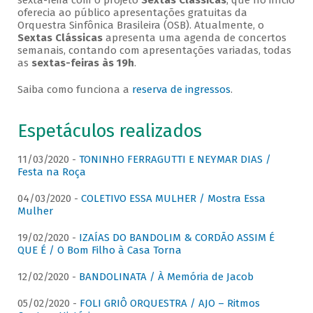
sexta-feira com o projeto
Sextas Clássicas
, que no início
oferecia ao público apresentações gratuitas da
Orquestra Sinfônica Brasileira (OSB). Atualmente, o
Sextas Clássicas
apresenta uma agenda de concertos
semanais, contando com apresentações variadas, todas
as
sextas-feiras às 19h
.
Saiba como funciona a
reserva de ingressos
.
Espetáculos realizados
11/03/2020 -
TONINHO FERRAGUTTI E NEYMAR DIAS /
Festa na Roça
04/03/2020 -
COLETIVO ESSA MULHER / Mostra Essa
Mulher
19/02/2020 -
IZAÍAS DO BANDOLIM & CORDÃO ASSIM É
QUE É / O Bom Filho à Casa Torna
12/02/2020 -
BANDOLINATA / À Memória de Jacob
05/02/2020 -
FOLI GRIÔ ORQUESTRA / AJO – Ritmos