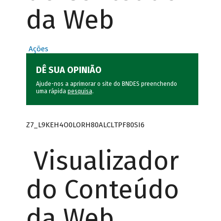
da Web
Ações
DÊ SUA OPINIÃO
Ajude-nos a aprimorar o site do BNDES preenchendo
uma rápida
pesquisa
.
Z7_L9KEH4O0LORH80ALCLTPF80SI6
Visualizador
do Conteúdo
da Web