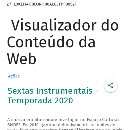
Z7_L9KEH4O0LORH80ALCLTPF80S21
Visualizador do
Conteúdo da
Web
Ações
Sextas Instrumentais -
Temporada 2020
A música erudita sempre teve lugar no Espaço Cultural
BNDES. Em 2010, ganhou definitivamente as noites de