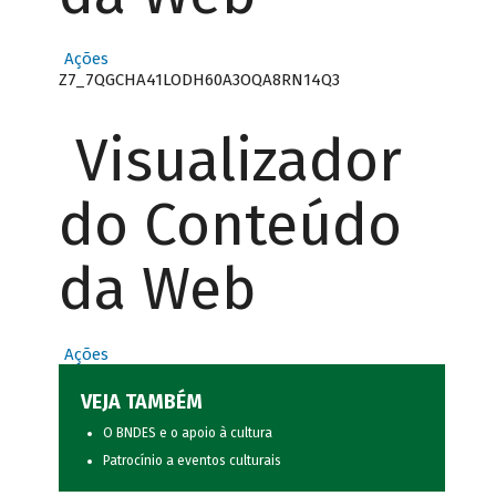
Ações
Z7_7QGCHA41LODH60A3OQA8RN14Q3
Visualizador
do Conteúdo
da Web
Ações
VEJA TAMBÉM
O BNDES e o apoio à cultura
Patrocínio a eventos culturais