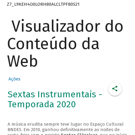
Z7_L9KEH4O0LORH80ALCLTPF80S21
Visualizador do
Conteúdo da
Web
Ações
Sextas Instrumentais -
Temporada 2020
A música erudita sempre teve lugar no Espaço Cultural
BNDES. Em 2010, ganhou definitivamente as noites de