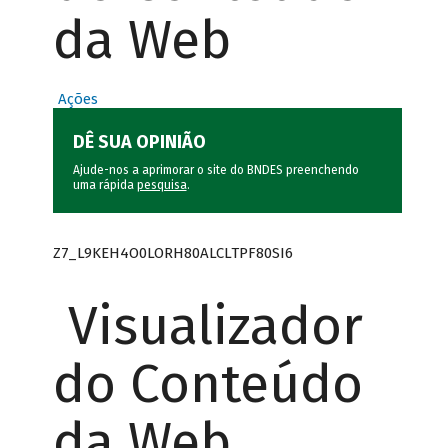
da Web
Ações
DÊ SUA OPINIÃO
Ajude-nos a aprimorar o site do BNDES preenchendo
uma rápida
pesquisa
.
Z7_L9KEH4O0LORH80ALCLTPF80SI6
Visualizador
do Conteúdo
da Web