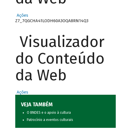
Ações
Z7_7QGCHA41LODH60A3OQA8RN14Q3
Visualizador
do Conteúdo
da Web
Ações
VEJA TAMBÉM
O BNDES e o apoio à cultura
Patrocínio a eventos culturais