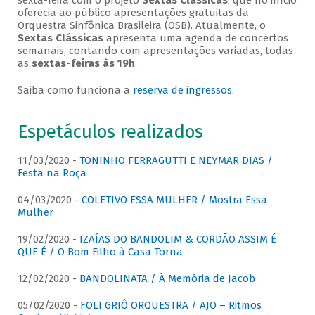
sexta-feira com o projeto
Sextas Clássicas
, que no início
oferecia ao público apresentações gratuitas da
Orquestra Sinfônica Brasileira (OSB). Atualmente, o
Sextas Clássicas
apresenta uma agenda de concertos
semanais, contando com apresentações variadas, todas
as
sextas-feiras às 19h
.
Saiba como funciona a
reserva de ingressos
.
Espetáculos realizados
11/03/2020 -
TONINHO FERRAGUTTI E NEYMAR DIAS /
Festa na Roça
04/03/2020 -
COLETIVO ESSA MULHER / Mostra Essa
Mulher
19/02/2020 -
IZAÍAS DO BANDOLIM & CORDÃO ASSIM É
QUE É / O Bom Filho à Casa Torna
12/02/2020 -
BANDOLINATA / À Memória de Jacob
05/02/2020 -
FOLI GRIÔ ORQUESTRA / AJO – Ritmos