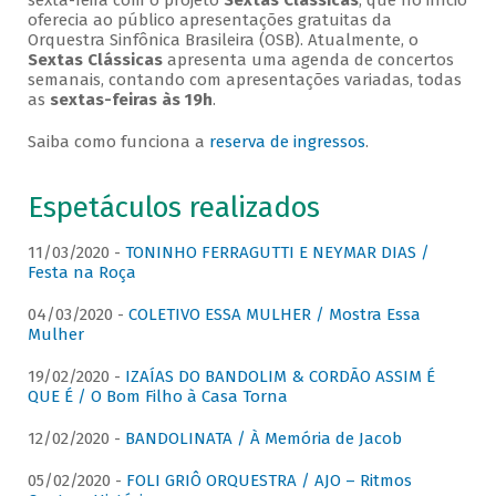
sexta-feira com o projeto
Sextas Clássicas
, que no início
oferecia ao público apresentações gratuitas da
Orquestra Sinfônica Brasileira (OSB). Atualmente, o
Sextas Clássicas
apresenta uma agenda de concertos
semanais, contando com apresentações variadas, todas
as
sextas-feiras às 19h
.
Saiba como funciona a
reserva de ingressos
.
Espetáculos realizados
11/03/2020 -
TONINHO FERRAGUTTI E NEYMAR DIAS /
Festa na Roça
04/03/2020 -
COLETIVO ESSA MULHER / Mostra Essa
Mulher
19/02/2020 -
IZAÍAS DO BANDOLIM & CORDÃO ASSIM É
QUE É / O Bom Filho à Casa Torna
12/02/2020 -
BANDOLINATA / À Memória de Jacob
05/02/2020 -
FOLI GRIÔ ORQUESTRA / AJO – Ritmos