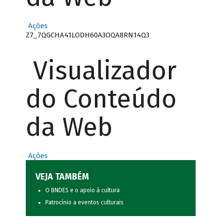
Ações
Z7_7QGCHA41LODH60A3OQA8RN14Q3
Visualizador
do Conteúdo
da Web
Ações
VEJA TAMBÉM
O BNDES e o apoio à cultura
Patrocínio a eventos culturais