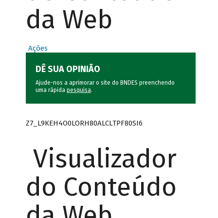
da Web
Ações
DÊ SUA OPINIÃO
Ajude-nos a aprimorar o site do BNDES preenchendo
uma rápida
pesquisa
.
Z7_L9KEH4O0LORH80ALCLTPF80SI6
Visualizador
do Conteúdo
da Web