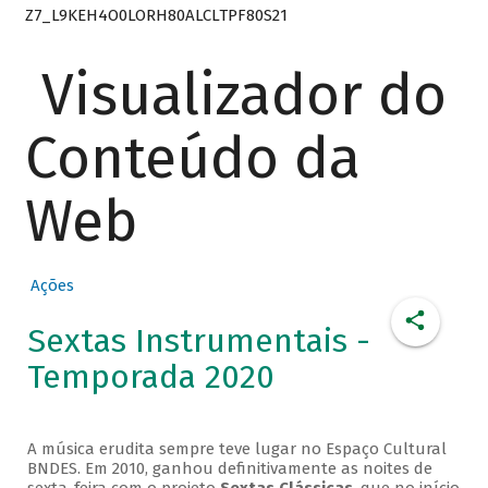
Z7_L9KEH4O0LORH80ALCLTPF80S21
Visualizador do
Conteúdo da
Web
Ações
Sextas Instrumentais -
Temporada 2020
A música erudita sempre teve lugar no Espaço Cultural
BNDES. Em 2010, ganhou definitivamente as noites de