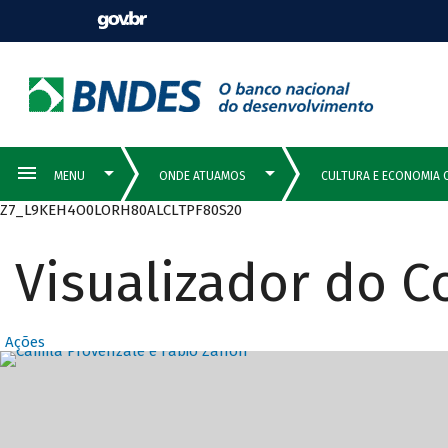
Z7_L9KEH4O0LORH80ALCLTPF80S20
Visualizador do 
Ações
Destaques Prin