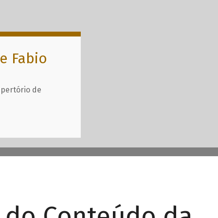
e Fabio
epertório de
r do Conteúdo da