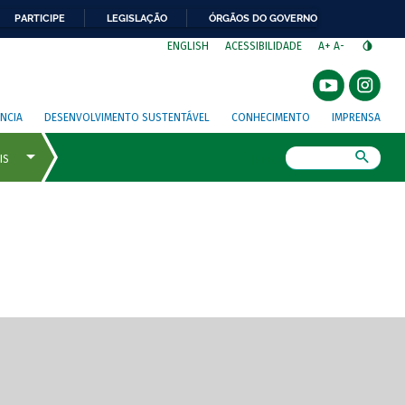
PARTICIPE
LEGISLAÇÃO
ÓRGÃOS DO GOVERNO
⁣
ENGLISH
ACESSIBILIDADE
A+
A-
NCIA
DESENVOLVIMENTO SUSTENTÁVEL
CONHECIMENTO
IMPRENSA
Busca
gem de tela