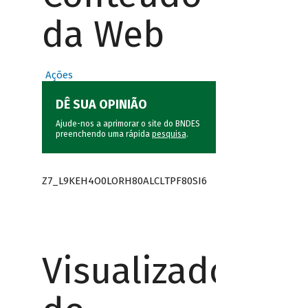
da Web
Ações
DÊ SUA OPINIÃO
Ajude-nos a aprimorar o site do BNDES
preenchendo uma rápida
pesquisa
.
Z7_L9KEH4O0LORH80ALCLTPF80SI6
Visualizador