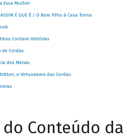
a Essa Mulher
SSIM É QUE É / O Bom Filho à Casa Torna
acob
itmos Contam Histórias
o de Cordas
ia dos Metais
itten, o Virtuosismo das Cordas
noras
r do Conteúdo da