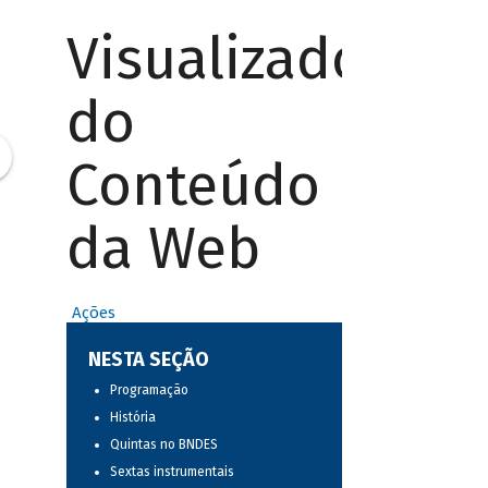
Visualizador
do
Conteúdo
da Web
Ações
NESTA SEÇÃO
Programação
História
Quintas no BNDES
Sextas instrumentais