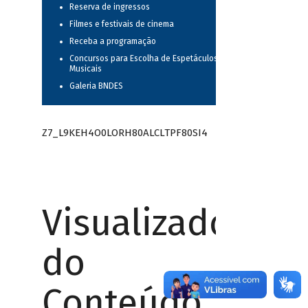
Reserva de ingressos
Filmes e festivais de cinema
Receba a programação
Concursos para Escolha de Espetáculos
Musicais
Galeria BNDES
Z7_L9KEH4O0LORH80ALCLTPF80SI4
Visualizador
do
Conteúdo