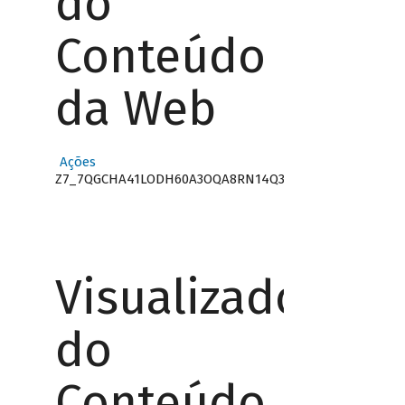
do
Conteúdo
da Web
Ações
Z7_7QGCHA41LODH60A3OQA8RN14Q3
Visualizador
do
Conteúdo