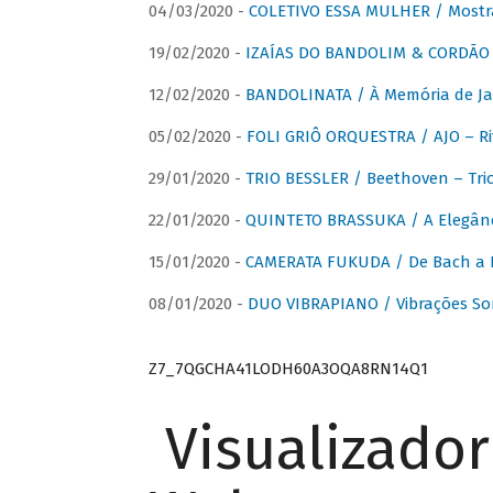
04/03/2020 -
COLETIVO ESSA MULHER / Mostr
19/02/2020 -
IZAÍAS DO BANDOLIM & CORDÃO A
12/02/2020 -
BANDOLINATA / À Memória de J
05/02/2020 -
FOLI GRIÔ ORQUESTRA / AJO – R
29/01/2020 -
TRIO BESSLER / Beethoven – Tri
22/01/2020 -
QUINTETO BRASSUKA / A Elegânc
15/01/2020 -
CAMERATA FUKUDA / De Bach a Br
08/01/2020 -
DUO VIBRAPIANO / Vibrações So
Z7_7QGCHA41LODH60A3OQA8RN14Q1
Visualizado