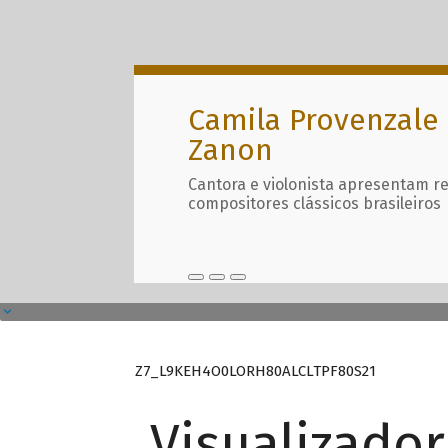
Camila Provenzale 
Zanon
Cantora e violonista apresentam r
compositores clássicos brasileiros
Z7_L9KEH4O0LORH80ALCLTPF80S21
Visualizado