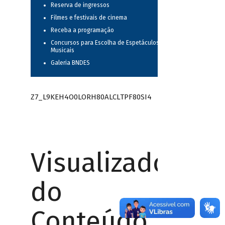
Reserva de ingressos
Filmes e festivais de cinema
Receba a programação
Concursos para Escolha de Espetáculos
Musicais
Galeria BNDES
Z7_L9KEH4O0LORH80ALCLTPF80SI4
Visualizador
do
Conteúdo