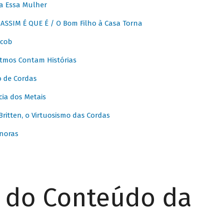
a Essa Mulher
SSIM É QUE É / O Bom Filho à Casa Torna
acob
itmos Contam Histórias
o de Cordas
ia dos Metais
itten, o Virtuosismo das Cordas
noras
r do Conteúdo da