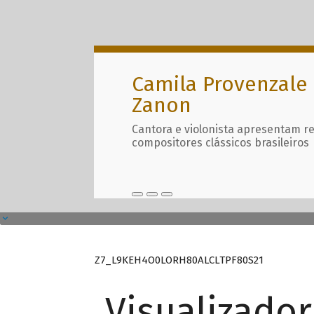
Camila Provenzale 
Zanon
Cantora e violonista apresentam r
compositores clássicos brasileiros
Z7_L9KEH4O0LORH80ALCLTPF80S21
Visualizado