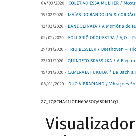
04/03/2020 -
COLETIVO ESSA MULHER / Mostr
19/02/2020 -
IZAÍAS DO BANDOLIM & CORDÃO A
12/02/2020 -
BANDOLINATA / À Memória de J
05/02/2020 -
FOLI GRIÔ ORQUESTRA / AJO – R
29/01/2020 -
TRIO BESSLER / Beethoven – Tri
22/01/2020 -
QUINTETO BRASSUKA / A Elegânc
15/01/2020 -
CAMERATA FUKUDA / De Bach a Br
08/01/2020 -
DUO VIBRAPIANO / Vibrações So
Z7_7QGCHA41LODH60A3OQA8RN14Q1
Visualizado