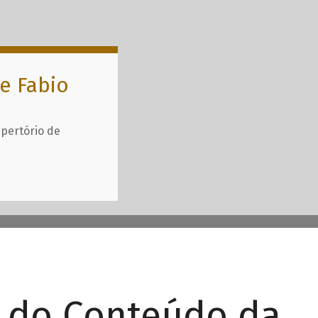
e Fabio
epertório de
r do Conteúdo da