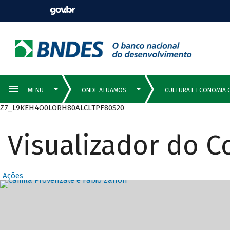
Z7_L9KEH4O0LORH80ALCLTPF80S20
Visualizador do 
Ações
Destaques Prin