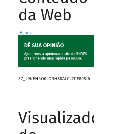
da Web
Ações
DÊ SUA OPINIÃO
Ajude-nos a aprimorar o site do BNDES
preenchendo uma rápida
pesquisa
.
Z7_L9KEH4O0LORH80ALCLTPF80SI6
Visualizador