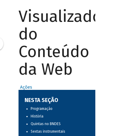
Visualizador
do
Conteúdo
da Web
Ações
NESTA SEÇÃO
Programação
História
Quintas no BNDES
Sextas instrumentais