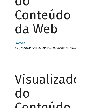
do
Conteúdo
da Web
Ações
Z7_7QGCHA41LODH60A3OQA8RN14Q3
Visualizador
do
Conteúdo