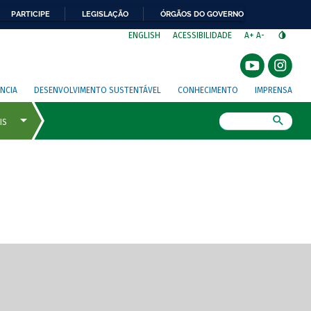
PARTICIPE
LEGISLAÇÃO
ÓRGÃOS DO GOVERNO
⁣
ENGLISH
ACESSIBILIDADE
A+
A-
NCIA
DESENVOLVIMENTO SUSTENTÁVEL
CONHECIMENTO
IMPRENSA
Busca
gem de tela