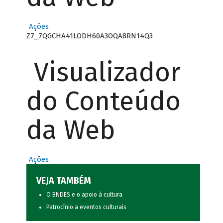
Ações
Z7_7QGCHA41LODH60A3OQA8RN14Q3
Visualizador
do Conteúdo
da Web
Ações
VEJA TAMBÉM
O BNDES e o apoio à cultura
Patrocínio a eventos culturais