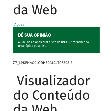
da Web
Ações
DÊ SUA OPINIÃO
Ajude-nos a aprimorar o site do BNDES preenchendo
uma rápida
pesquisa
.
Z7_L9KEH4O0LORH80ALCLTPF80SI6
Visualizador
do Conteúdo
da Web