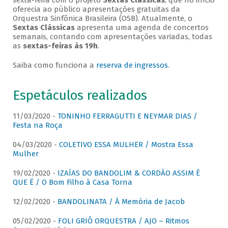
sexta-feira com o projeto
Sextas Clássicas
, que no início
oferecia ao público apresentações gratuitas da
Orquestra Sinfônica Brasileira (OSB). Atualmente, o
Sextas Clássicas
apresenta uma agenda de concertos
semanais, contando com apresentações variadas, todas
as
sextas-feiras às 19h
.
Saiba como funciona a
reserva de ingressos
.
Espetáculos realizados
11/03/2020 -
TONINHO FERRAGUTTI E NEYMAR DIAS /
Festa na Roça
04/03/2020 -
COLETIVO ESSA MULHER / Mostra Essa
Mulher
19/02/2020 -
IZAÍAS DO BANDOLIM & CORDÃO ASSIM É
QUE É / O Bom Filho à Casa Torna
12/02/2020 -
BANDOLINATA / À Memória de Jacob
05/02/2020 -
FOLI GRIÔ ORQUESTRA / AJO – Ritmos