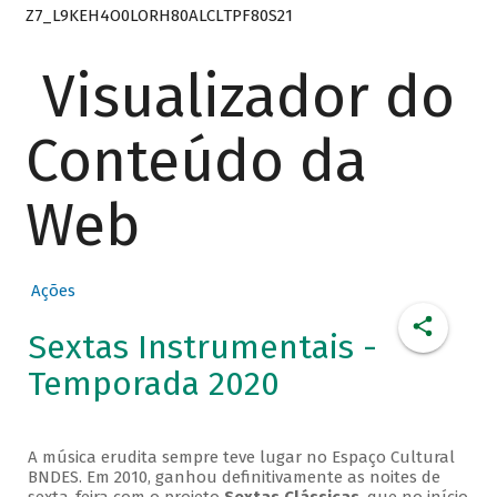
Z7_L9KEH4O0LORH80ALCLTPF80S21
Visualizador do
Conteúdo da
Web
Ações
Sextas Instrumentais -
Temporada 2020
A música erudita sempre teve lugar no Espaço Cultural
BNDES. Em 2010, ganhou definitivamente as noites de