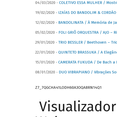
04/03/2020 -
COLETIVO ESSA MULHER / Mostr
19/02/2020 -
IZAÍAS DO BANDOLIM & CORDÃO A
12/02/2020 -
BANDOLINATA / À Memória de J
05/02/2020 -
FOLI GRIÔ ORQUESTRA / AJO – R
29/01/2020 -
TRIO BESSLER / Beethoven – Tri
22/01/2020 -
QUINTETO BRASSUKA / A Elegânc
15/01/2020 -
CAMERATA FUKUDA / De Bach a Br
08/01/2020 -
DUO VIBRAPIANO / Vibrações So
Z7_7QGCHA41LODH60A3OQA8RN14Q1
Visualizado