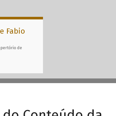
e Fabio
epertório de
r do Conteúdo da