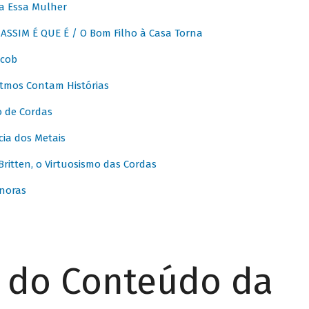
a Essa Mulher
SSIM É QUE É / O Bom Filho à Casa Torna
acob
itmos Contam Histórias
o de Cordas
ia dos Metais
itten, o Virtuosismo das Cordas
noras
r do Conteúdo da