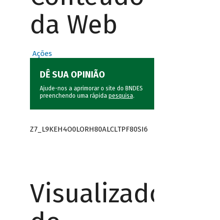
da Web
Ações
DÊ SUA OPINIÃO
Ajude-nos a aprimorar o site do BNDES
preenchendo uma rápida
pesquisa
.
Z7_L9KEH4O0LORH80ALCLTPF80SI6
Visualizador