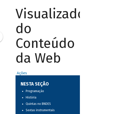
Visualizador
do
Conteúdo
da Web
Ações
NESTA SEÇÃO
Programação
História
Quintas no BNDES
Sextas instrumentais