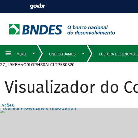
Z7_L9KEH4O0LORH80ALCLTPF80S20
Visualizador do 
Ações
Destaques Prin