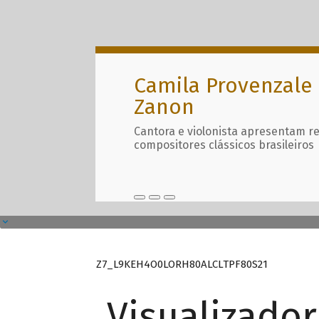
Camila Provenzale 
Zanon
Cantora e violonista apresentam r
compositores clássicos brasileiros
Z7_L9KEH4O0LORH80ALCLTPF80S21
Visualizado