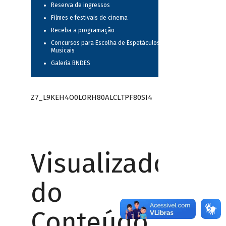
Reserva de ingressos
Filmes e festivais de cinema
Receba a programação
Concursos para Escolha de Espetáculos
Musicais
Galeria BNDES
Z7_L9KEH4O0LORH80ALCLTPF80SI4
Visualizador
do
Conteúdo