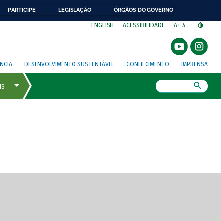
PARTICIPE
LEGISLAÇÃO
ÓRGÃOS DO GOVERNO
⁣
ENGLISH
ACESSIBILIDADE
A+
A-
NCIA
DESENVOLVIMENTO SUSTENTÁVEL
CONHECIMENTO
IMPRENSA
Busca
gem de tela