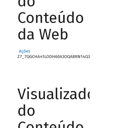
do
Conteúdo
da Web
Ações
Z7_7QGCHA41LODH60A3OQA8RN14Q3
Visualizador
do
Conteúdo