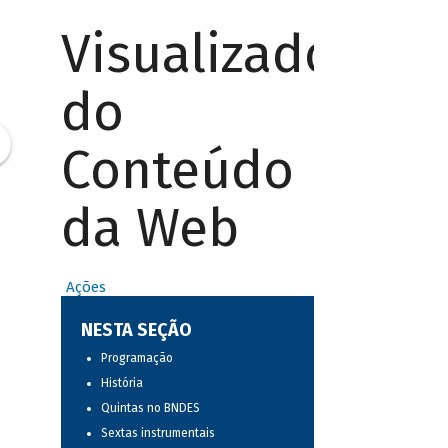
Visualizador
do
Conteúdo
da Web
Ações
NESTA SEÇÃO
Programação
História
Quintas no BNDES
Sextas instrumentais