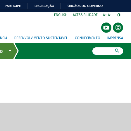
PARTICIPE
LEGISLAÇÃO
ÓRGÃOS DO GOVERNO
⁣
ENGLISH
ACESSIBILIDADE
A+
A-
NCIA
DESENVOLVIMENTO SUSTENTÁVEL
CONHECIMENTO
IMPRENSA
Busca
gem de tela