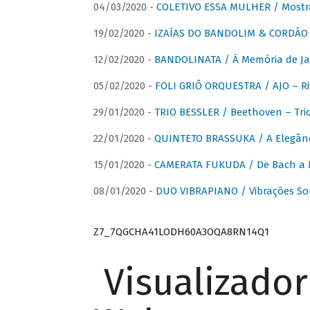
04/03/2020 -
COLETIVO ESSA MULHER / Mostr
19/02/2020 -
IZAÍAS DO BANDOLIM & CORDÃO A
12/02/2020 -
BANDOLINATA / À Memória de J
05/02/2020 -
FOLI GRIÔ ORQUESTRA / AJO – R
29/01/2020 -
TRIO BESSLER / Beethoven – Tri
22/01/2020 -
QUINTETO BRASSUKA / A Elegânc
15/01/2020 -
CAMERATA FUKUDA / De Bach a Br
08/01/2020 -
DUO VIBRAPIANO / Vibrações So
Z7_7QGCHA41LODH60A3OQA8RN14Q1
Visualizado