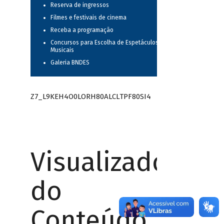
Reserva de ingressos
Filmes e festivais de cinema
Receba a programação
Concursos para Escolha de Espetáculos
Musicais
Galeria BNDES
Z7_L9KEH4O0LORH80ALCLTPF80SI4
Visualizador
do
Conteúdo