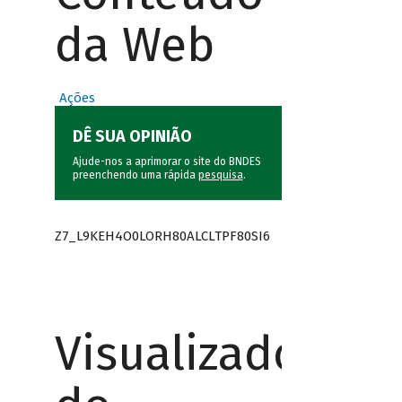
da Web
Ações
DÊ SUA OPINIÃO
Ajude-nos a aprimorar o site do BNDES
preenchendo uma rápida
pesquisa
.
Z7_L9KEH4O0LORH80ALCLTPF80SI6
Visualizador