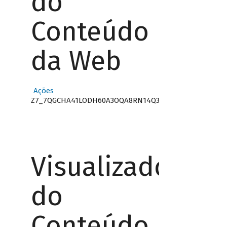
do
Conteúdo
da Web
Ações
Z7_7QGCHA41LODH60A3OQA8RN14Q3
Visualizador
do
Conteúdo