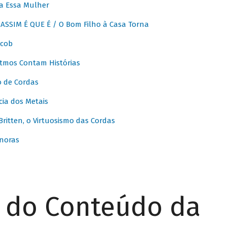
a Essa Mulher
SSIM É QUE É / O Bom Filho à Casa Torna
acob
itmos Contam Histórias
o de Cordas
ia dos Metais
itten, o Virtuosismo das Cordas
noras
r do Conteúdo da