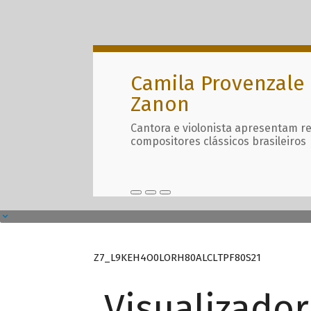
Camila Provenzale 
Zanon
Cantora e violonista apresentam r
compositores clássicos brasileiros
Z7_L9KEH4O0LORH80ALCLTPF80S21
Visualizado