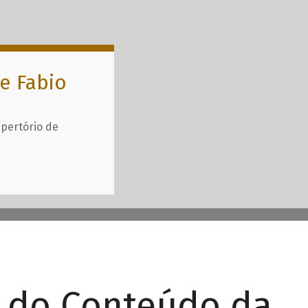
e Fabio
epertório de
r do Conteúdo da