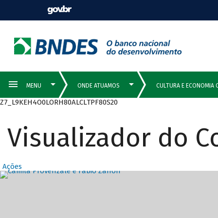
Z7_L9KEH4O0LORH80ALCLTPF80S20
Visualizador do 
Ações
Destaques Prin