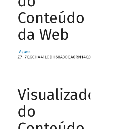
do
Conteúdo
da Web
Ações
Z7_7QGCHA41LODH60A3OQA8RN14Q3
Visualizador
do
Conteúdo