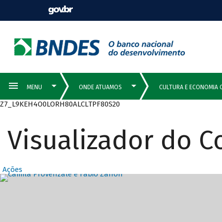
Z7_L9KEH4O0LORH80ALCLTPF80S20
Visualizador do 
Ações
Destaques Prin