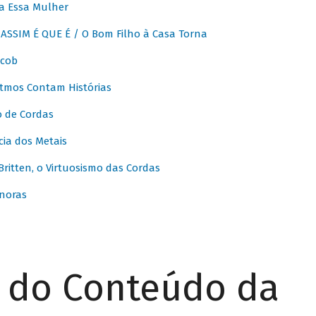
a Essa Mulher
SSIM É QUE É / O Bom Filho à Casa Torna
acob
itmos Contam Histórias
o de Cordas
ia dos Metais
itten, o Virtuosismo das Cordas
noras
r do Conteúdo da