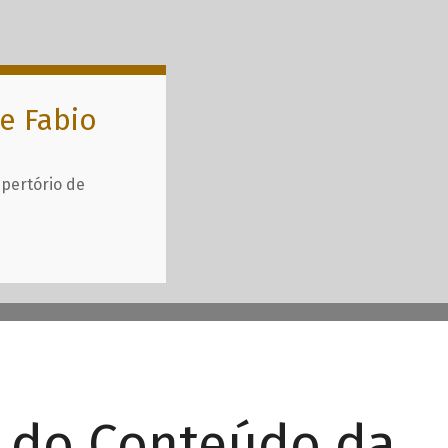
e Fabio
epertório de
r do Conteúdo da