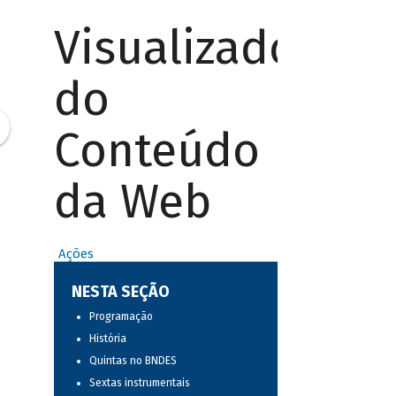
Visualizador
do
Conteúdo
da Web
Ações
NESTA SEÇÃO
Programação
História
Quintas no BNDES
Sextas instrumentais