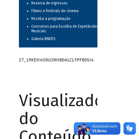
Reserva de ingressos
Filmes e festivais de cinema
Receba a programação
Concursos para Escolha de Espetáculos
Musicais
Galeria BNDES
Z7_L9KEH4O0LORH80ALCLTPF80SI4
Visualizador
do
Conteúdo