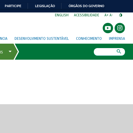
PARTICIPE
LEGISLAÇÃO
ÓRGÃOS DO GOVERNO
⁣
ENGLISH
ACESSIBILIDADE
A+
A-
NCIA
DESENVOLVIMENTO SUSTENTÁVEL
CONHECIMENTO
IMPRENSA
Busca
gem de tela