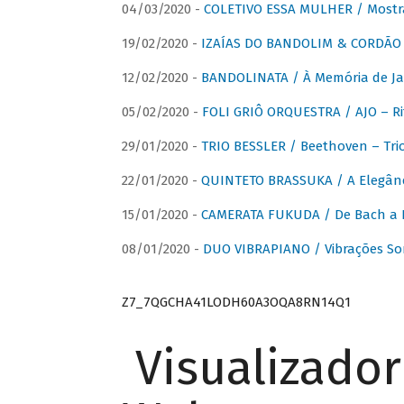
04/03/2020 -
COLETIVO ESSA MULHER / Mostr
19/02/2020 -
IZAÍAS DO BANDOLIM & CORDÃO A
12/02/2020 -
BANDOLINATA / À Memória de J
05/02/2020 -
FOLI GRIÔ ORQUESTRA / AJO – R
29/01/2020 -
TRIO BESSLER / Beethoven – Tri
22/01/2020 -
QUINTETO BRASSUKA / A Elegânc
15/01/2020 -
CAMERATA FUKUDA / De Bach a Br
08/01/2020 -
DUO VIBRAPIANO / Vibrações So
Z7_7QGCHA41LODH60A3OQA8RN14Q1
Visualizado