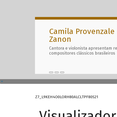
Camila Provenzale 
Zanon
Cantora e violonista apresentam r
compositores clássicos brasileiros
Z7_L9KEH4O0LORH80ALCLTPF80S21
Visualizado