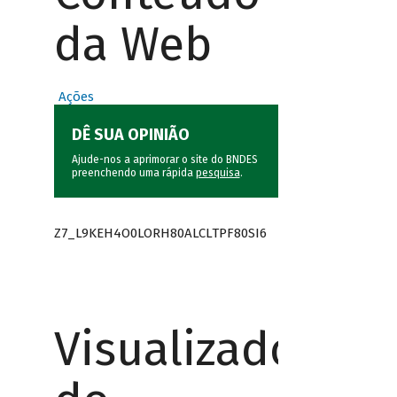
da Web
Ações
DÊ SUA OPINIÃO
Ajude-nos a aprimorar o site do BNDES
preenchendo uma rápida
pesquisa
.
Z7_L9KEH4O0LORH80ALCLTPF80SI6
Visualizador