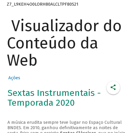
Z7_L9KEH4O0LORH80ALCLTPF80S21
Visualizador do
Conteúdo da
Web
Ações
Sextas Instrumentais -
Temporada 2020
A música erudita sempre teve lugar no Espaço Cultural
BNDES. Em 2010, ganhou definitivamente as noites de