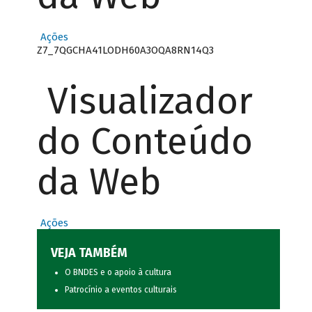
Ações
Z7_7QGCHA41LODH60A3OQA8RN14Q3
Visualizador
do Conteúdo
da Web
Ações
VEJA TAMBÉM
O BNDES e o apoio à cultura
Patrocínio a eventos culturais