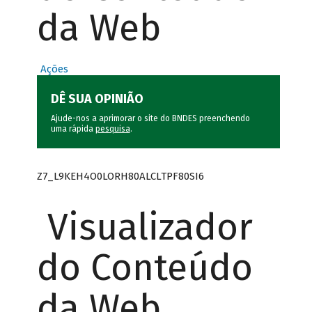
da Web
Ações
DÊ SUA OPINIÃO
Ajude-nos a aprimorar o site do BNDES preenchendo
uma rápida
pesquisa
.
Z7_L9KEH4O0LORH80ALCLTPF80SI6
Visualizador
do Conteúdo
da Web