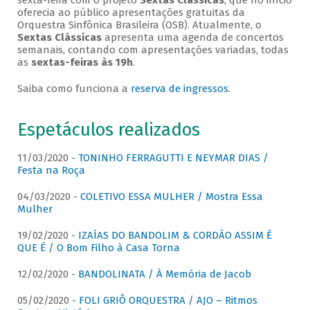
sexta-feira com o projeto
Sextas Clássicas
, que no início
oferecia ao público apresentações gratuitas da
Orquestra Sinfônica Brasileira (OSB). Atualmente, o
Sextas Clássicas
apresenta uma agenda de concertos
semanais, contando com apresentações variadas, todas
as
sextas-feiras às 19h
.
Saiba como funciona a
reserva de ingressos
.
Espetáculos realizados
11/03/2020 -
TONINHO FERRAGUTTI E NEYMAR DIAS /
Festa na Roça
04/03/2020 -
COLETIVO ESSA MULHER / Mostra Essa
Mulher
19/02/2020 -
IZAÍAS DO BANDOLIM & CORDÃO ASSIM É
QUE É / O Bom Filho à Casa Torna
12/02/2020 -
BANDOLINATA / À Memória de Jacob
05/02/2020 -
FOLI GRIÔ ORQUESTRA / AJO – Ritmos