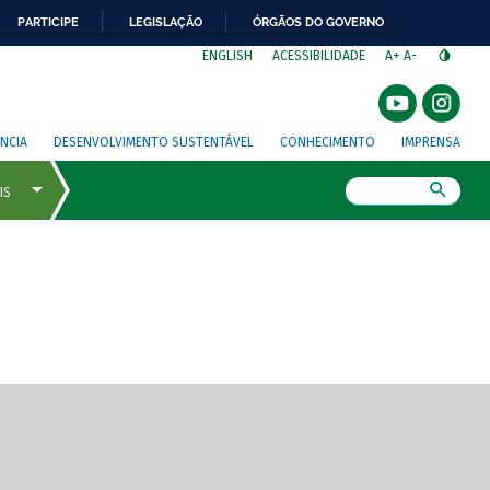
PARTICIPE
LEGISLAÇÃO
ÓRGÃOS DO GOVERNO
⁣
ENGLISH
ACESSIBILIDADE
A+
A-
NCIA
DESENVOLVIMENTO SUSTENTÁVEL
CONHECIMENTO
IMPRENSA
Busca
gem de tela