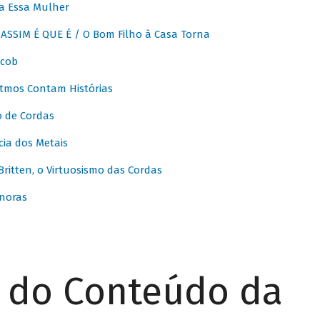
a Essa Mulher
SSIM É QUE É / O Bom Filho à Casa Torna
acob
itmos Contam Histórias
o de Cordas
ia dos Metais
itten, o Virtuosismo das Cordas
noras
r do Conteúdo da