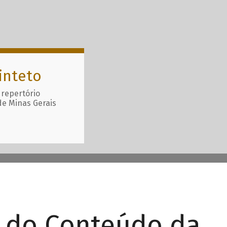
inteto
 repertório
de Minas Gerais
r do Conteúdo da