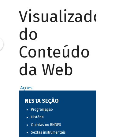
Visualizador
do
Conteúdo
da Web
Ações
NESTA SEÇÃO
Programação
História
Quintas no BNDES
Sextas instrumentais