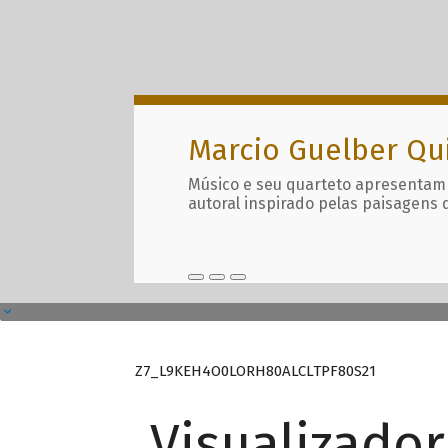
Marcio Guelber Qu
Músico e seu quarteto apresentam
autoral inspirado pelas paisagens 
Z7_L9KEH4O0LORH80ALCLTPF80S21
Visualizado