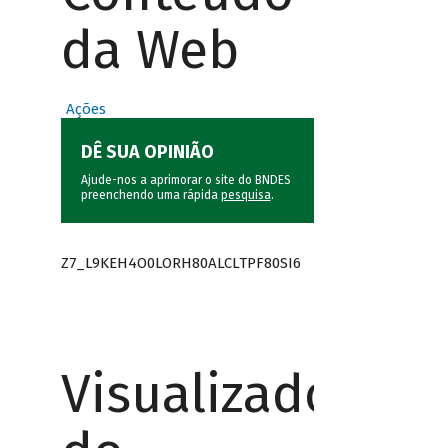
da Web
Ações
DÊ SUA OPINIÃO
Ajude-nos a aprimorar o site do BNDES
preenchendo uma rápida
pesquisa
.
Z7_L9KEH4O0LORH80ALCLTPF80SI6
Visualizador