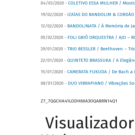
04/03/2020 -
COLETIVO ESSA MULHER / Mostr
19/02/2020 -
IZAÍAS DO BANDOLIM & CORDÃO A
12/02/2020 -
BANDOLINATA / À Memória de J
05/02/2020 -
FOLI GRIÔ ORQUESTRA / AJO – R
29/01/2020 -
TRIO BESSLER / Beethoven – Tri
22/01/2020 -
QUINTETO BRASSUKA / A Elegânc
15/01/2020 -
CAMERATA FUKUDA / De Bach a Br
08/01/2020 -
DUO VIBRAPIANO / Vibrações So
Z7_7QGCHA41LODH60A3OQA8RN14Q1
Visualizado