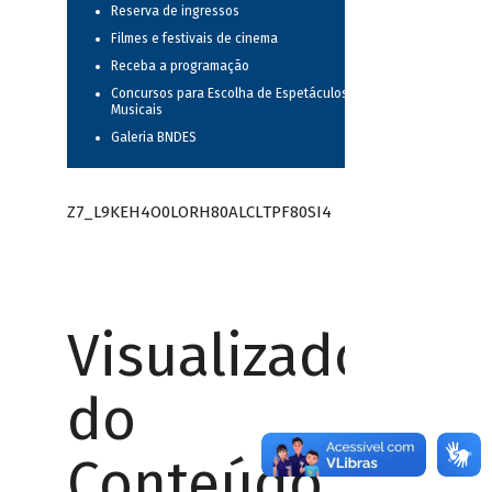
Reserva de ingressos
Filmes e festivais de cinema
Receba a programação
Concursos para Escolha de Espetáculos
Musicais
Galeria BNDES
Z7_L9KEH4O0LORH80ALCLTPF80SI4
Visualizador
do
Conteúdo