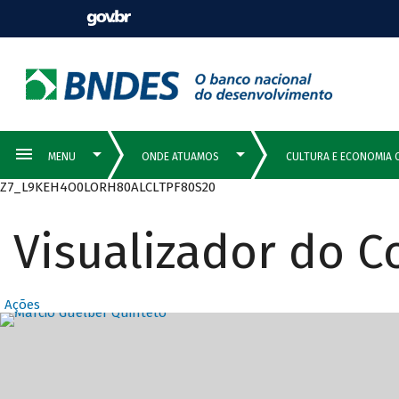
Z7_L9KEH4O0LORH80ALCLTPF80S20
Visualizador do 
Ações
Destaques Prin