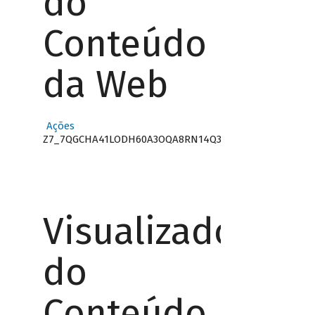
do
Conteúdo
da Web
Ações
Z7_7QGCHA41LODH60A3OQA8RN14Q3
Visualizador
do
Conteúdo